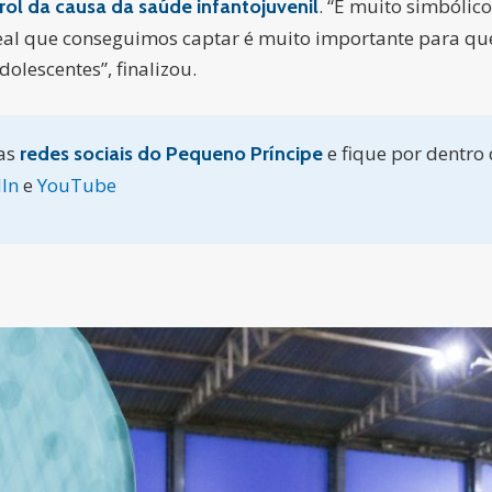
. “É muito simbólic
rol da causa da saúde infantojuvenil
eal que conseguimos captar é muito importante para qu
olescentes”, finalizou.
as
e fique por dentro
redes sociais do Pequeno Príncipe
In
e
YouTube