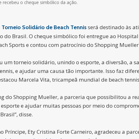
pe recebeu o cheque simbólico da ação.
o
será destinado às at
Torneio Solidário de Beach Tennis
 do Brasil. O cheque simbólico foi entregue ao Hospital 
 Beach Sports e contou com patrocínio do Shopping Muelle
ou um torneio solidário, unindo o esporte, a diversão, a s
ennis, e ajudar uma causa tão importante. Isso faz difer
stacou Marcela Vita, tricampeã mundial de beach tennis
g do Shopping Mueller, a parceria que possibilitou a rea
 ao esporte e ajudar muitas pessoas por meio do compro
rasil”, disse.
 Príncipe, Ety Cristina Forte Carneiro, agradeceu a parc