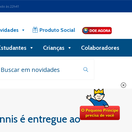
ado às 22h41
vidades
Produto Social
Estudantes
Crianças
Colaboradores
nnis é entregue ao