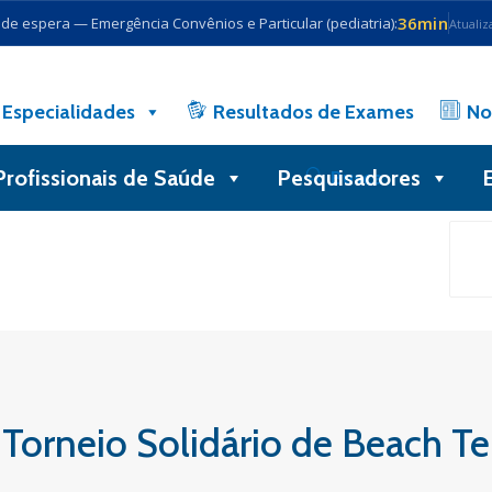
36min
e espera — Emergência Convênios e Particular (pediatria):
Atualiz
Especialidades
Resultados de Exames
No
Profissionais de Saúde
Pesquisadores
Busca
Torneio Solidário de Beach Te