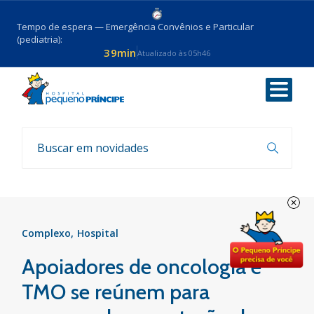
Tempo de espera — Emergência Convênios e Particular
(pediatria):
39min
Atualizado às 05h46
Voltar
Parcerias
Complexo
Hospital
Apoiadores de oncologia e
TMO se reúnem para