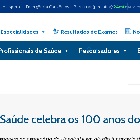
24min
e espera — Emergência Convênios e Particular (pediatria):
Atualiz
Especialidades
Resultados de Exames
No
Profissionais de Saúde
Pesquisadores
Busca
 Saúde celebra os 100 anos d
agem ao centenário do Hospital e em alusão à parceria d