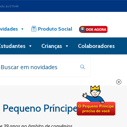
ado às 01h44
vidades
Produto Social
Estudantes
Crianças
Colaboradores
o Pequeno Príncipe
e 39 anos no âmbito de convênios