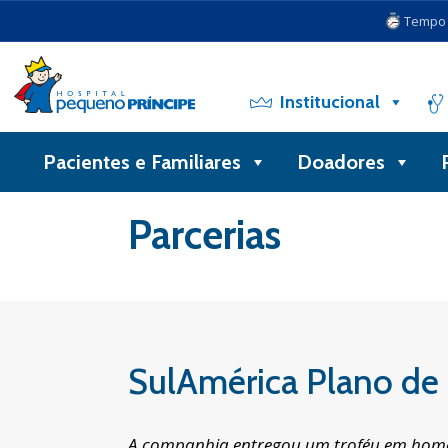
Tempo d
Institucional
Pacientes e Familiares
Doadores
Voltar
Parcerias
SulAmérica Plano de
A companhia entregou um troféu em homen