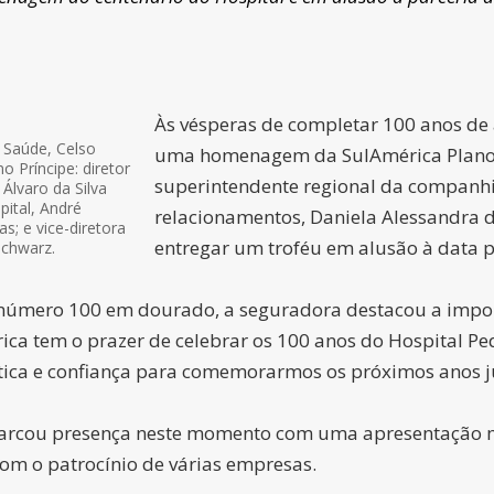
Às vésperas de completar 100 anos de 
 Saúde, Celso
uma homenagem da SulAmérica Plano de
Príncipe: diretor
superintendente regional da companhia
Álvaro da Silva
pital, André
relacionamentos, Daniela Alessandra d
as; e vice-diretora
entregar um troféu em alusão à data pa
Schwarz.
número 100 em dourado, a seguradora destacou a impor
érica tem o prazer de celebrar os 100 anos do Hospital 
ética e confiança para comemorarmos os próximos anos j
marcou presença neste momento com uma apresentação mus
 com o patrocínio de várias empresas.