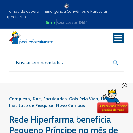
Tempo de espera — Emergência Convênios e Particular
(pediatria):
6min
Atualizado às 19h31
Voltar
Parcerias
Complexo
Doe
Faculdades
Gols Pela Vida
Hospital
Instituto de Pesquisa
Novo Campus
Rede Hiperfarma beneficia
Pequeno Príncipe no mês de