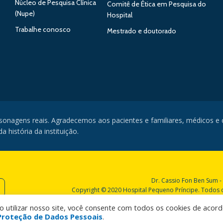
Núcleo de Pesquisa Clínica
Comitê de Ética em Pesquisa do
(Nupe)
Hospital
Trabalhe conosco
Mestrado e doutorado
rsonagens reais. Agradecemos aos pacientes e familiares, médicos e
 história da instituição.
Dr. Cassio Fon Ben Sum -
Copyright © 2020 Hospital Pequeno Príncipe. Todos os
Ao utilizar nosso site, você consente com todos os cookies de acor
e Proteção de Dados Pessoais
.