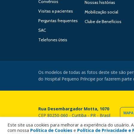
Convênios
Nossas histórias
Visitas a pacientes
Mobilização social
Perguntas frequentes
Clube de Benefícios
SAC
Telefones úteis
Os modelos de todas as fotos deste site são pe
do Hospital Pequeno Príncipe por fazerem parte da
Rua Desembargador Motta, 1070
MAPA
CEP 80250-060 - Curitiba - PR - Brasil
Este site usa cookies para melhorar a experiência do usuário. 
com nossa
Política de Cookies
e
Política de Privacidade 