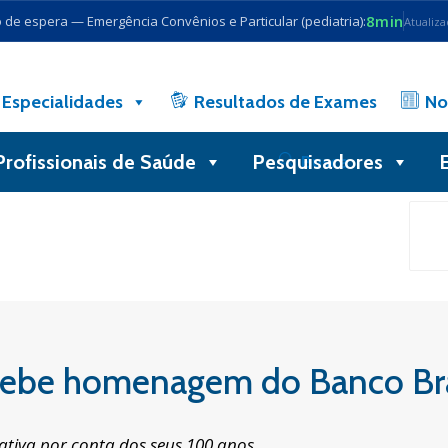
8min
de espera — Emergência Convênios e Particular (pediatria):
Atualiz
Especialidades
Resultados de Exames
No
Profissionais de Saúde
Pesquisadores
Busca
ecebe homenagem do Banco Br
tiva por conta dos seus 100 anos