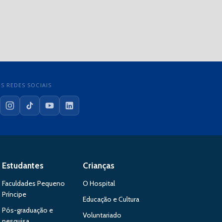
S REDES SOCIAIS
cebook
Instagram
TikTok
YouTube
LinkedIn
Estudantes
Crianças
Faculdades Pequeno
O Hospital
Príncipe
Educação e Cultura
Pós-graduação e
Voluntariado
pesquisa