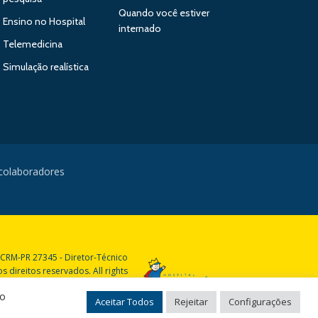
Quando você estiver
Ensino no Hospital
internado
Telemedicina
Simulação realística
 colaboradores
 CRM-PR 27345 - Diretor-Técnico
 direitos reservados. All rights
reserved.
do
Aceitar Todos
Rejeitar
Configurações