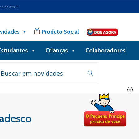
ado às 04h12
vidades
Produto Social
Estudantes
Crianças
Colaboradores
adesco