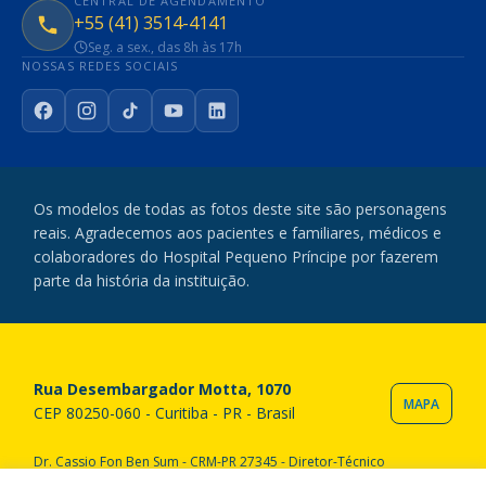
CENTRAL DE AGENDAMENTO
+55 (41) 3514-4141
Seg. a sex., das 8h às 17h
NOSSAS REDES SOCIAIS
Facebook
Instagram
TikTok
YouTube
LinkedIn
Os modelos de todas as fotos deste site são personagens
reais. Agradecemos aos pacientes e familiares, médicos e
colaboradores do Hospital Pequeno Príncipe por fazerem
parte da história da instituição.
Rua Desembargador Motta, 1070
MAPA
CEP 80250-060 - Curitiba - PR - Brasil
Dr. Cassio Fon Ben Sum - CRM-PR 27345 - Diretor-Técnico
Copyright © 2020 Hospital Pequeno Príncipe. Todos os direitos