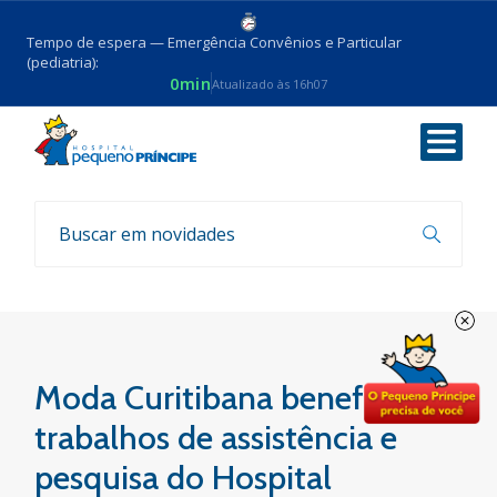
Tempo de espera — Emergência Convênios e Particular
(pediatria):
0min
Atualizado às 16h07
Voltar
Parcerias
Moda Curitibana beneficia os
trabalhos de assistência e
pesquisa do Hospital