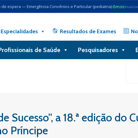
0min
de espera — Emergência Convênios e Particular (pediatria):
Atualiz
Especialidades
Resultados de Exames
No
Profissionais de Saúde
Pesquisadores
Busca
 Sucesso”, a 18.ª edição do Cu
o Príncipe