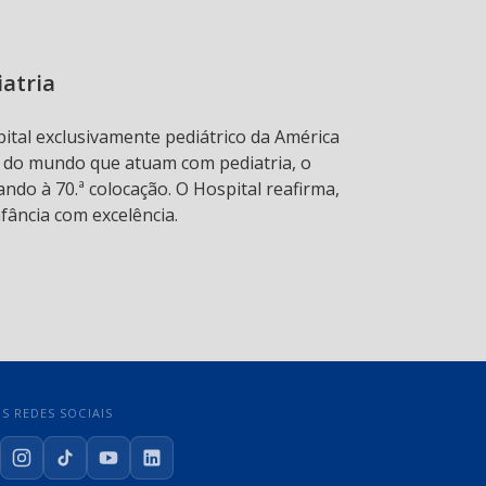
iatria
pital exclusivamente pediátrico da América
s do mundo que atuam com pediatria, o
ndo à 70.ª colocação. O Hospital reafirma,
fância com excelência.
S REDES SOCIAIS
cebook
Instagram
TikTok
YouTube
LinkedIn