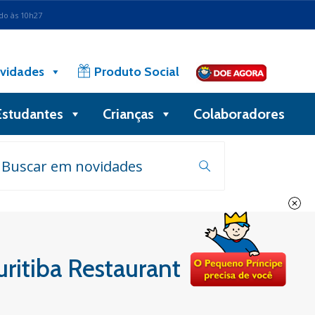
ado às 10h27
vidades
Produto Social
Estudantes
Crianças
Colaboradores
ritiba Restaurant