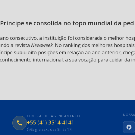
Príncipe se consolida no topo mundial da ped
 ano consecutivo, a instituição foi considerada o melhor hos
undo a revista
Newsweek
. No ranking dos melhores hospitai
ncipe subiu oito posições em relação ao ano anterior, chega
conhecimento internacional, a sua vocação para cuidar da in
NOSSA
CENTRAL DE AGENDAMENTO
+55 (41) 3514-4141
Seg. a sex., das 8h às 17h
Fa