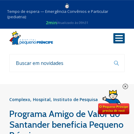
Tempo de espera — Emergência Convênios e Particular
(pediatria):
2min
Atualizado às 09h31
Voltar
Parcerias
Complexo
Hospital
Instituto de Pesquisa
Programa Amigo de Valor do
Santander beneficia Pequeno