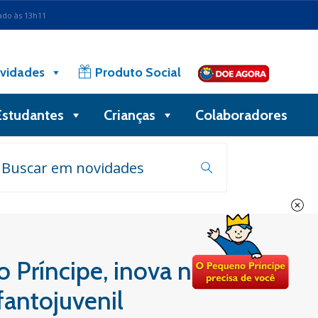
ado às 13h11
vidades
Produto Social
Estudantes
Crianças
Colaboradores
o Príncipe, inova na
fantojuvenil