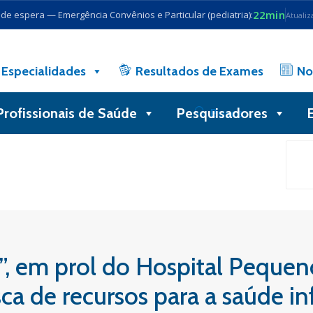
22min
e espera — Emergência Convênios e Particular (pediatria):
Atualiz
Especialidades
Resultados de Exames
No
Profissionais de Saúde
Pesquisadores
Busca
”, em prol do Hospital Pequen
ca de recursos para a saúde in