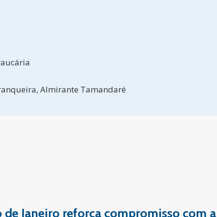
raucária
Tranqueira, Almirante Tamandaré
io de Janeiro reforça compromisso com a