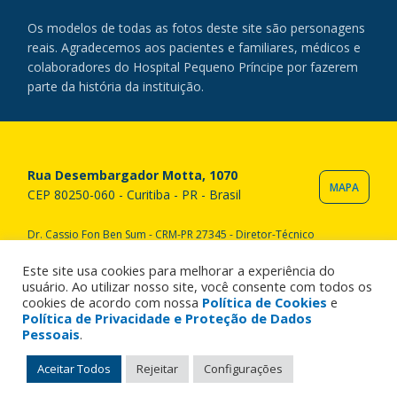
Os modelos de todas as fotos deste site são personagens
reais. Agradecemos aos pacientes e familiares, médicos e
colaboradores do Hospital Pequeno Príncipe por fazerem
parte da história da instituição.
Rua Desembargador Motta, 1070
MAPA
CEP 80250-060 - Curitiba - PR - Brasil
Dr. Cassio Fon Ben Sum - CRM-PR 27345 - Diretor-Técnico
Copyright © 2020 Hospital Pequeno Príncipe. Todos os direitos
reservados. All rights reserved.
Este site usa cookies para melhorar a experiência do
usuário. Ao utilizar nosso site, você consente com todos os
cookies de acordo com nossa
Política de Cookies
e
Política de Privacidade e Proteção de Dados
Pessoais
.
Aceitar Todos
Rejeitar
Configurações