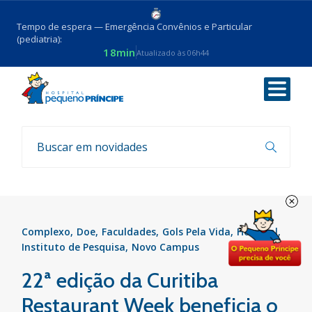
Tempo de espera — Emergência Convênios e Particular
(pediatria):
18min
Atualizado às 06h44
Voltar
Parcerias
Complexo
Doe
Faculdades
Gols Pela Vida
Hospital
Instituto de Pesquisa
Novo Campus
22ª edição da Curitiba
Restaurant Week beneficia o