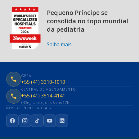
Pequeno Príncipe se
consolida no topo mundial
da pediatria
Saiba mais
GERAL
+55 (41) 3310-1010
CENTRAL DE AGENDAMENTO
+55 (41) 3514-4141
Seg. a sex., das 8h às 17h
NOSSAS REDES SOCIAIS
Facebook
Instagram
TikTok
YouTube
LinkedIn