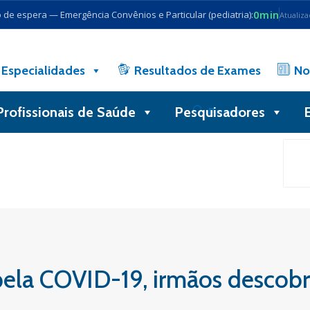
0min
de espera — Emergência Convênios e Particular (pediatria):
Atualiz
Especialidades
Resultados de Exames
No
Profissionais de Saúde
Pesquisadores
Busca
pela COVID-19, irmãos descob