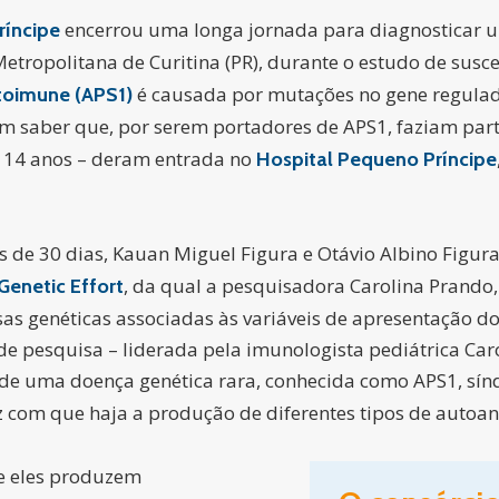
encerrou uma longa jornada para diagnosticar u
ríncipe
etropolitana de Curitina (PR), durante o estudo de susc
é causada por mutações no gene regulado
toimune (APS1)
Sem saber que, por serem portadores de APS1, faziam par
e 14 anos – deram entrada no
Hospital Pequeno Príncipe
 de 30 dias, Kauan Miguel Figura e Otávio Albino Figur
, da qual a pesquisadora Carolina Prando, d
enetic Effort
usas genéticas associadas às variáveis de apresentação d
de pesquisa – liderada pela imunologista pediátrica Car
de uma doença genética rara, conhecida como APS1, sí
az com que haja a produção de diferentes tipos de autoan
e eles produzem