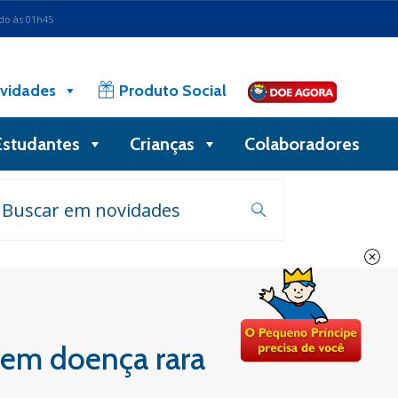
ado às 01h45
vidades
Produto Social
Estudantes
Crianças
Colaboradores
rem doença rara