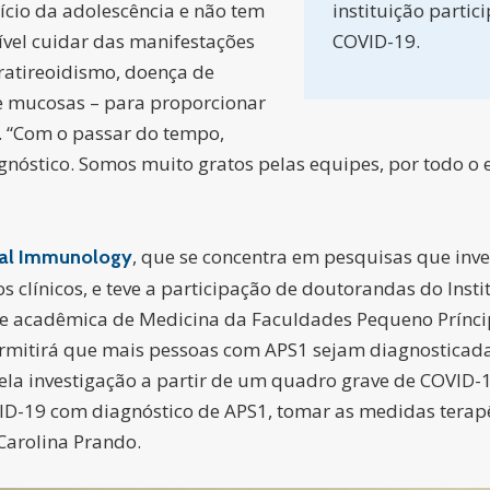
nício da adolescência e não tem
instituição partic
ível cuidar das manifestações
COVID-19.
ratireoidismo, doença de
 e mucosas – para proporcionar
. “Com o passar do tempo,
gnóstico. Somos muito gratos pelas equipes, por todo 
, que se concentra em pesquisas que inv
ical Immunology
s clínicos, e teve a participação de doutorandas do Inst
 e acadêmica de Medicina da Faculdades Pequeno Príncipe
permitirá que mais pessoas com APS1 sejam diagnosticad
pela investigação a partir de um quadro grave de COVID-
D-19 com diagnóstico de APS1, tomar as medidas terapê
Carolina Prando.