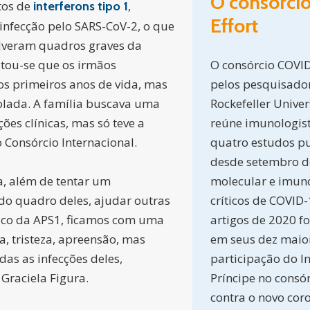
O consórci
tos de
,
interferons tipo 1
Effort
infecção pelo SARS-CoV-2, o que
olveram quadros graves da
atou-se que os irmãos
O consórcio COVID
s primeiros anos de vida, mas
pelos pesquisado
olada. A família buscava uma
Rockefeller Univer
ões clínicas, mas só teve a
reúne imunologist
 Consórcio Internacional.
quatro estudos pu
desde setembro d
a, além de tentar um
molecular e imuno
do quadro deles, ajudar outras
críticos de COVID
ico da APS1, ficamos com uma
artigos de 2020 f
, tristeza, apreensão, mas
em seus dez maior
das as infecções deles,
participação do I
Graciela Figura.
Príncipe no consó
contra o novo cor