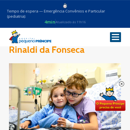
Tempo de espera — Emergência Convênios e Particular
(pediatria):
4min
Atualizado às 11h16
Pacientes Isac e Erika
Rinaldi da Fonseca