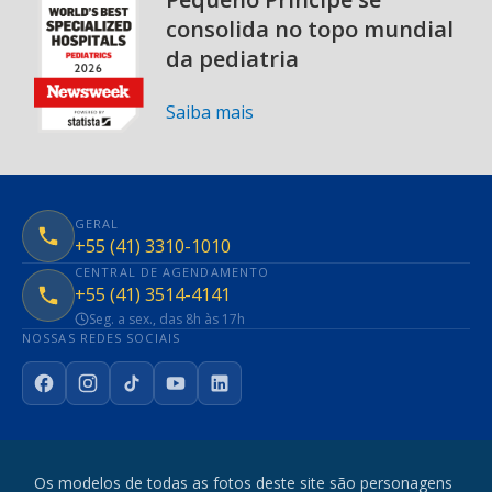
consolida no topo mundial
da pediatria
Saiba mais
GERAL
+55 (41) 3310-1010
CENTRAL DE AGENDAMENTO
+55 (41) 3514-4141
Seg. a sex., das 8h às 17h
NOSSAS REDES SOCIAIS
Facebook
Instagram
TikTok
YouTube
LinkedIn
Os modelos de todas as fotos deste site são personagens