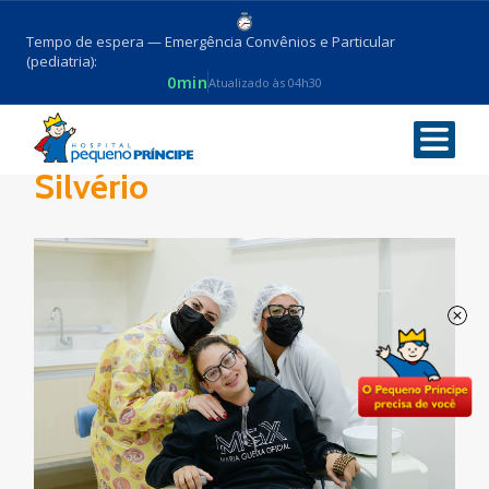
Tempo de espera — Emergência Convênios e Particular
(pediatria):
0min
Atualizado às 04h30
Paciente Sofia Meiras
Silvério