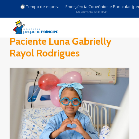
Tempo de espera — Emergência Convênios e Particular (pedi
Atualizado às 07h41
Paciente Luna Gabrielly
Rayol Rodrigues