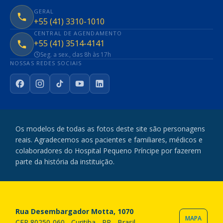
GERAL
+55 (41) 3310-1010
CENTRAL DE AGENDAMENTO
+55 (41) 3514-4141
Seg. a sex., das 8h às 17h
NOSSAS REDES SOCIAIS
Facebook
Instagram
TikTok
YouTube
LinkedIn
Os modelos de todas as fotos deste site são personagens
reais. Agradecemos aos pacientes e familiares, médicos e
colaboradores do Hospital Pequeno Príncipe por fazerem
parte da história da instituição.
Rua Desembargador Motta, 1070
MAPA
CEP 80250-060 - Curitiba - PR - Brasil