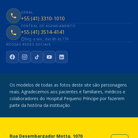
GERAL
+55 (41) 3310-1010
CENTRAL DE AGENDAMENTO
+55 (41) 3514-4141
Seg. a sex., das 8h às 17h
NOSSAS REDES SOCIAIS
Facebook
Instagram
TikTok
YouTube
LinkedIn
Os modelos de todas as fotos deste site são personagens
reais. Agradecemos aos pacientes e familiares, médicos e
colaboradores do Hospital Pequeno Príncipe por fazerem
parte da história da instituição.
Rua Desembargador Motta, 1070