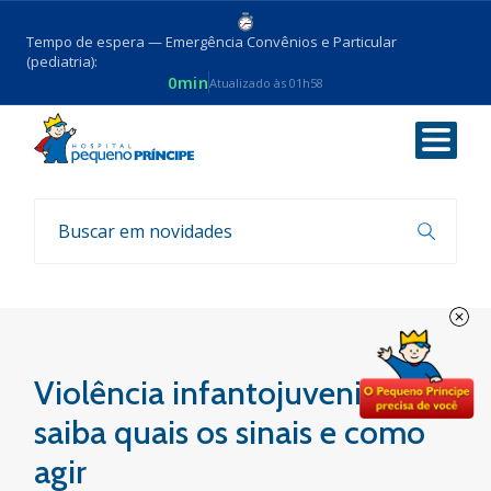
Tempo de espera — Emergência Convênios e Particular
(pediatria):
0min
Atualizado às 01h58
Voltar
Fala, Doutor
Violência infantojuvenil:
saiba quais os sinais e como
agir