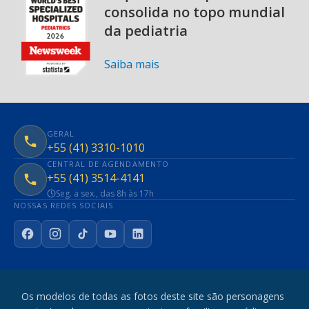
consolida no topo mundial
da pediatria
Saiba mais
GERAL
+55 (41) 3310-1010
CENTRAL DE AGENDAMENTO
+55 (41) 3514-4141
Seg. a sex., das 8h às 17h
NOSSAS REDES SOCIAIS
Facebook
Instagram
TikTok
YouTube
LinkedIn
Os modelos de todas as fotos deste site são personagens