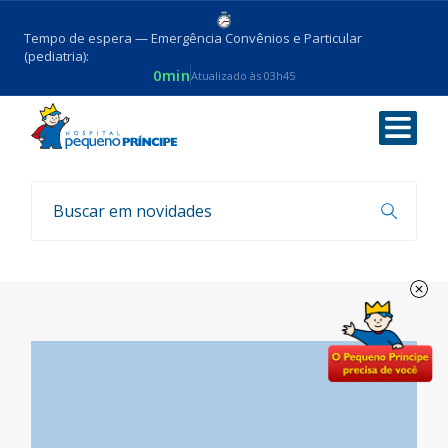
Tempo de espera — Emergência Convênios e Particular
(pediatria):
0min
Atualizado às 03h45
Voltar
Eventos