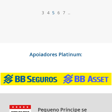
3
4
5
6
7
...
Apoiadores Platinum:
Pequeno Príncipe se