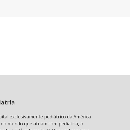
iatria
pital exclusivamente pediátrico da América
s do mundo que atuam com pediatria, o