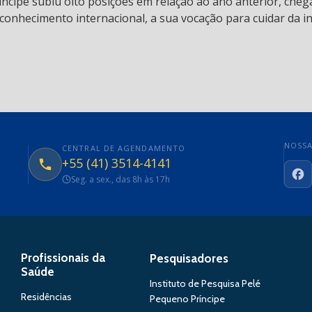
ncipe subiu oito posições em relação ao ano anterior, chega
conhecimento internacional, a sua vocação para cuidar da in
NOSSA
CENTRAL DE AGENDAMENTO
+55 (41) 3514-4141
Seg. a sex., das 8h às 17h
Fa
Profissionais da
Pesquisadores
Saúde
Instituto de Pesquisa Pelé
Residências
Pequeno Príncipe