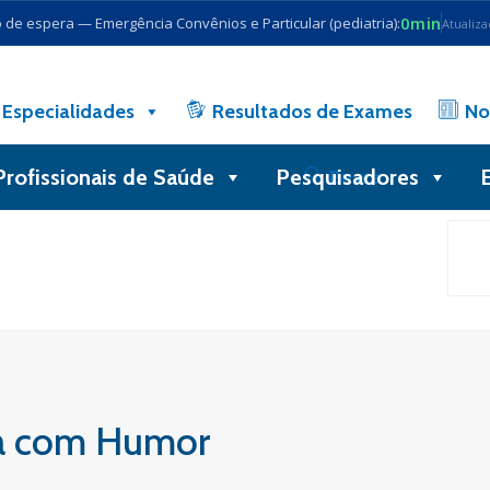
0min
de espera — Emergência Convênios e Particular (pediatria):
Atualiz
Especialidades
Resultados de Exames
No
Profissionais de Saúde
Pesquisadores
Busca
da com Humor