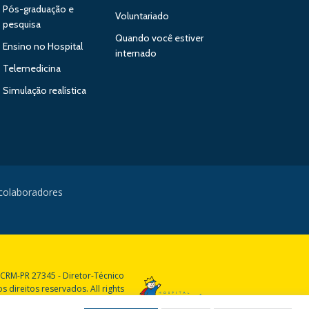
Pós-graduação e
Voluntariado
pesquisa
Quando você estiver
Ensino no Hospital
internado
Telemedicina
Simulação realística
 colaboradores
 CRM-PR 27345 - Diretor-Técnico
 direitos reservados. All rights
reserved.