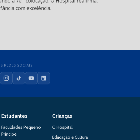
ndo à 70.ª colocação. O Hospital reafirma,
fância com excelência.
S REDES SOCIAIS
cebook
Instagram
TikTok
YouTube
LinkedIn
Estudantes
Crianças
Faculdades Pequeno
O Hospital
Príncipe
Educação e Cultura