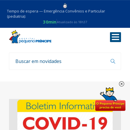
Tempo de espera — Emergência Convênios e Particular
(pediatria):
30min
Atualizado às 18h37
Voltar
Boletim COVID-19