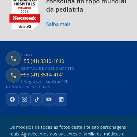
consolida no topo mundial
da pediatria
Saiba mais
GERAL
+55 (41) 3310-1010
CENTRAL DE AGENDAMENTO
+55 (41) 3514-4141
Seg. a sex., das 8h às 17h
NOSSAS REDES SOCIAIS
Facebook
Instagram
TikTok
YouTube
LinkedIn
Os modelos de todas as fotos deste site são personagens
reais. Agradecemos aos pacientes e familiares, médicos e