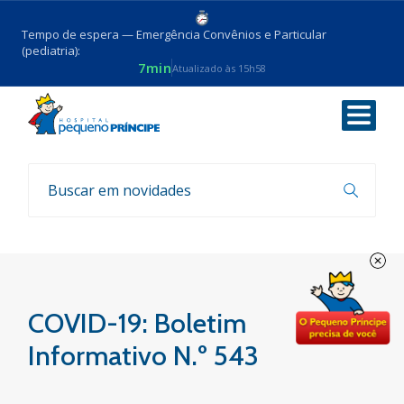
Tempo de espera — Emergência Convênios e Particular
(pediatria):
7min
Atualizado às 15h58
Voltar
Boletim COVID-19
COVID-19: Boletim
Informativo N.º 543