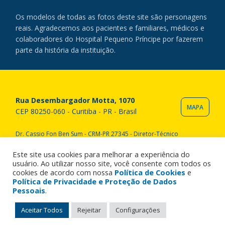
Os modelos de todas as fotos deste site são personagens
reais. Agradecemos aos pacientes e familiares, médicos e
colaboradores do Hospital Pequeno Príncipe por fazerem
parte da história da instituição.
Rua Desembargador Motta, 1070
MAPA
CEP 80250-060 - Curitiba - PR - Brasil
Dr. Cassio Fon Ben Sum - CRM-PR 27345 - Diretor-Técnico
Copyright © 2020 Hospital Pequeno Príncipe. Todos os direitos
reservados. All rights reserved.
Este site usa cookies para melhorar a experiência do
usuário. Ao utilizar nosso site, você consente com todos os
cookies de acordo com nossa
Política de Cookies
e
Política de Privacidade e Proteção de Dados
Pessoais
.
Aceitar Todos
Rejeitar
Configurações