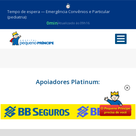
Tempo de espera — Emergência Convênios e Particular
(pediatria):
0min
Atualizado às 09h16
Apoiadores Platinum: