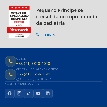
Pequeno Príncipe se
consolida no topo mundial
da pediatria
Saiba mais
GERAL
+55 (41) 3310-1010
CENTRAL DE AGENDAMENTO
+55 (41) 3514-4141
Seg. a sex., das 8h às 17h
NOSSAS REDES SOCIAIS
Facebook
Instagram
TikTok
YouTube
LinkedIn