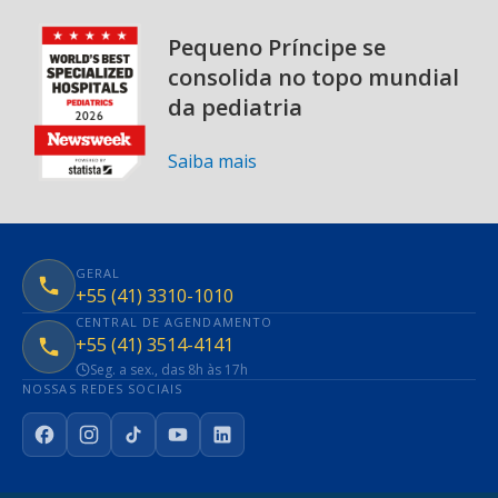
Pequeno Príncipe se
consolida no topo mundial
da pediatria
Saiba mais
GERAL
+55 (41) 3310-1010
CENTRAL DE AGENDAMENTO
+55 (41) 3514-4141
Seg. a sex., das 8h às 17h
NOSSAS REDES SOCIAIS
Facebook
Instagram
TikTok
YouTube
LinkedIn