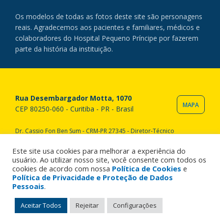
Os modelos de todas as fotos deste site são personagens
reais. Agradecemos aos pacientes e familiares, médicos e
colaboradores do Hospital Pequeno Príncipe por fazerem
parte da história da instituição.
Rua Desembargador Motta, 1070
MAPA
CEP 80250-060 - Curitiba - PR - Brasil
Dr. Cassio Fon Ben Sum - CRM-PR 27345 - Diretor-Técnico
Copyright © 2020 Hospital Pequeno Príncipe. Todos os direitos
reservados. All rights reserved.
Este site usa cookies para melhorar a experiência do
usuário. Ao utilizar nosso site, você consente com todos os
cookies de acordo com nossa
Política de Cookies
e
Política de Privacidade e Proteção de Dados
Pessoais
.
Aceitar Todos
Rejeitar
Configurações