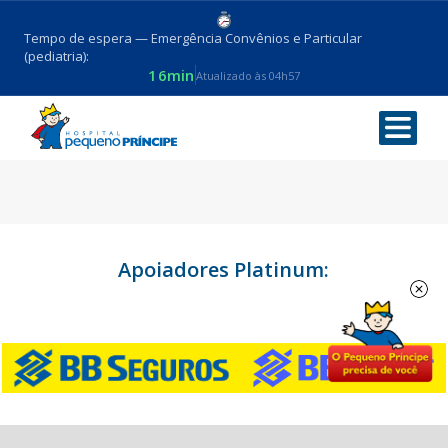
Tempo de espera — Emergência Convênios e Particular
(pediatria):
16min
Atualizado às 04h57
Apoiadores Platinum: