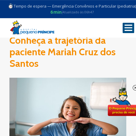
Tempo de espera — Emergência Convênios e Particular (pediatria)
6min
Atualizado às 06h47
Conheça a trajetória da
paciente Mariah Cruz dos
Santos