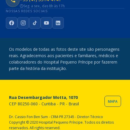
Seg. a sex., das 8h às 17h
NOSSAS REDES SOCIAIS
Facebook
Instagram
TikTok
YouTube
LinkedIn
Os modelos de todas as fotos deste site são personagens
reais. Agradecemos aos pacientes e familiares, médicos e
colaboradores do Hospital Pequeno Príncipe por fazerem
parte da história da instituição.
Rua Desembargador Motta, 1070
MAPA
CEP 80250-060 - Curitiba - PR - Brasil
Dr. Cassio Fon Ben Sum - CRM-PR 27345 - Diretor-Técnico
Copyright © 2020 Hospital Pequeno Príncipe. Todos os direitos
reservados. All rights reserved.