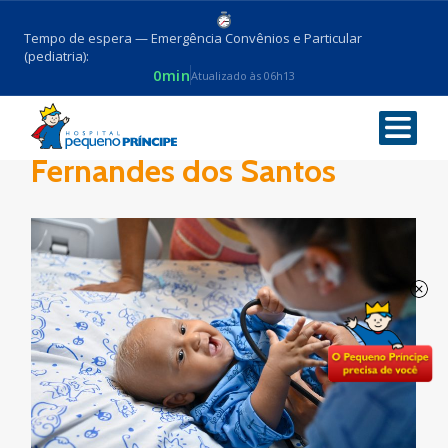
Tempo de espera — Emergência Convênios e Particular
(pediatria):
0min
Atualizado às 06h13
Paciente José Jonathas
Fernandes dos Santos