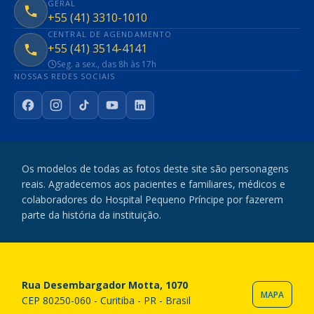
GERAL
+55 (41) 3310-1010
CENTRAL DE AGENDAMENTO
+55 (41) 3514-4141
Seg. a sex., das 8h às 17h
NOSSAS REDES SOCIAIS
Facebook
Instagram
TikTok
YouTube
LinkedIn
Os modelos de todas as fotos deste site são personagens
reais. Agradecemos aos pacientes e familiares, médicos e
colaboradores do Hospital Pequeno Príncipe por fazerem
parte da história da instituição.
Rua Desembargador Motta, 1070
MAPA
CEP 80250-060 - Curitiba - PR - Brasil