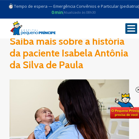
Tempo de espera — Emergência Convênios e Particular (pediatria)
0min
Atualizado às 08h30
Saiba mais sobre a história
da paciente Isabela Antônia
da Silva de Paula