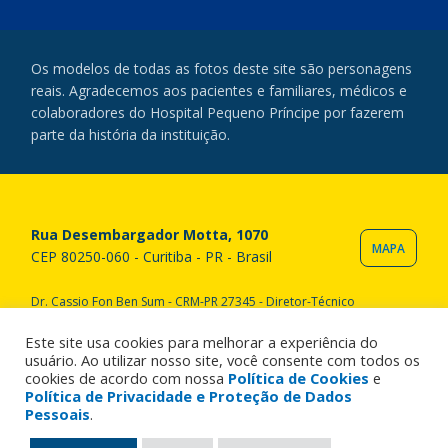
Os modelos de todas as fotos deste site são personagens
reais. Agradecemos aos pacientes e familiares, médicos e
colaboradores do Hospital Pequeno Príncipe por fazerem
parte da história da instituição.
Rua Desembargador Motta, 1070
MAPA
CEP 80250-060 - Curitiba - PR - Brasil
Dr. Cassio Fon Ben Sum - CRM-PR 27345 - Diretor-Técnico
Copyright © 2020 Hospital Pequeno Príncipe. Todos os direitos
reservados. All rights reserved.
Este site usa cookies para melhorar a experiência do
usuário. Ao utilizar nosso site, você consente com todos os
cookies de acordo com nossa
Política de Cookies
e
Política de Privacidade e Proteção de Dados
Pessoais
.