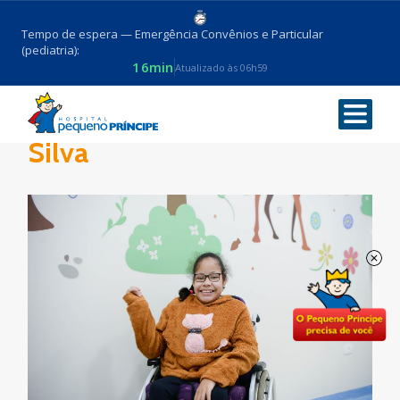
Tempo de espera — Emergência Convênios e Particular
(pediatria):
16min
Atualizado às 06h59
Paciente Ingrid Vitória da
Silva