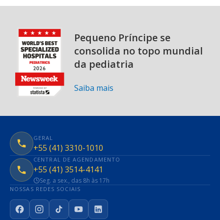
Pequeno Príncipe se
consolida no topo mundial
da pediatria
Saiba mais
GERAL
+55 (41) 3310-1010
CENTRAL DE AGENDAMENTO
+55 (41) 3514-4141
Seg. a sex., das 8h às 17h
NOSSAS REDES SOCIAIS
Facebook
Instagram
TikTok
YouTube
LinkedIn