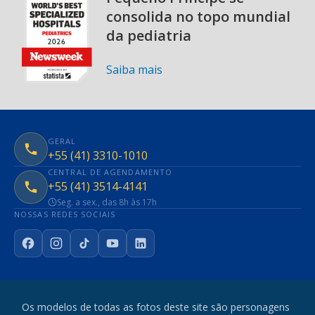
consolida no topo mundial
da pediatria
Saiba mais
GERAL
+55 (41) 3310-1010
CENTRAL DE AGENDAMENTO
+55 (41) 3514-4141
Seg. a sex., das 8h às 17h
NOSSAS REDES SOCIAIS
Facebook
Instagram
TikTok
YouTube
LinkedIn
Os modelos de todas as fotos deste site são personagens