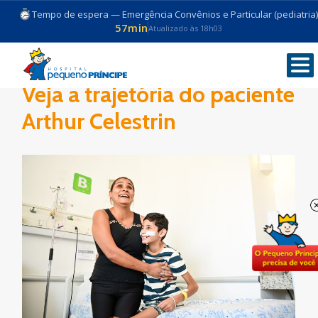
Tempo de espera — Emergência Convênios e Particular (pediatria)
57min
Atualizado às 18h03
Veja a trajetória do paciente
Arthur Celestrin