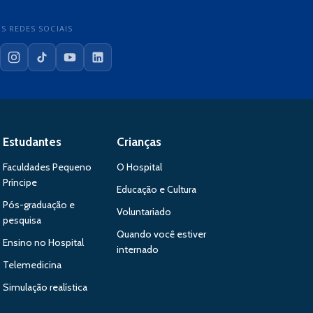
S REDES SOCIAIS
cebook
Instagram
TikTok
YouTube
LinkedIn
Estudantes
Crianças
Faculdades Pequeno
O Hospital
Príncipe
Educação e Cultura
Pós-graduação e
Voluntariado
pesquisa
Quando você estiver
Ensino no Hospital
internado
Telemedicina
Simulação realística