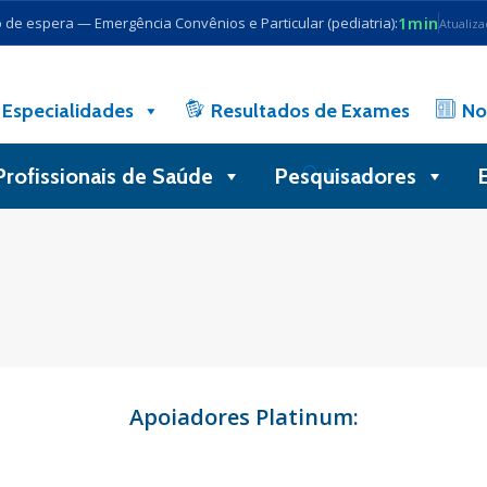
1min
de espera — Emergência Convênios e Particular (pediatria):
Atualiz
Especialidades
Resultados de Exames
No
Profissionais de Saúde
Pesquisadores
Busca
Apoiadores Platinum: