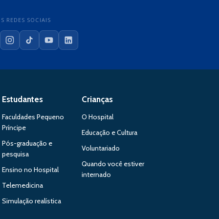
S REDES SOCIAIS
cebook
Instagram
TikTok
YouTube
LinkedIn
Estudantes
Crianças
Faculdades Pequeno
O Hospital
Príncipe
Educação e Cultura
Pós-graduação e
Voluntariado
pesquisa
Quando você estiver
Ensino no Hospital
internado
Telemedicina
Simulação realística