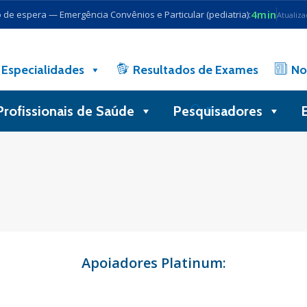
4min
de espera — Emergência Convênios e Particular (pediatria):
Atualiz
Especialidades
Resultados de Exames
No
Profissionais de Saúde
Pesquisadores
Busca
Apoiadores Platinum: