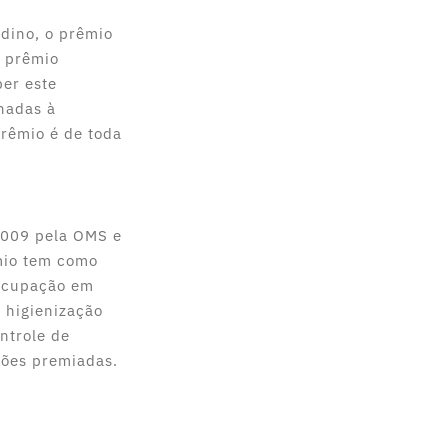
rdino, o prêmio
m prêmio
ber este
nadas à
prêmio é de toda
2009 pela OMS e
mio tem como
eocupação em
 higienização
ntrole de
ções premiadas.