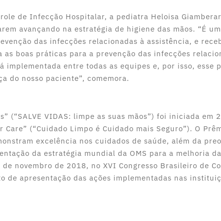
role de Infecção Hospitalar, a pediatra Heloisa Giambera
uarem avançando na estratégia de higiene das mãos. “É u
venção das infecções relacionadas à assistência, e rece
as boas práticas para a prevenção das infecções relacio
á implementada entre todas as equipes e, por isso, esse 
nça do nosso paciente”, comemora.
” (“SALVE VIDAS: limpe as suas mãos”) foi iniciada em 
er Care” (“Cuidado Limpo é Cuidado mais Seguro”). O Prê
demonstram excelência nos cuidados de saúde, além da pr
entação da estratégia mundial da OMS para a melhoria da
 de novembro de 2018, no XVI Congresso Brasileiro de Co
to de apresentação das ações implementadas nas institui