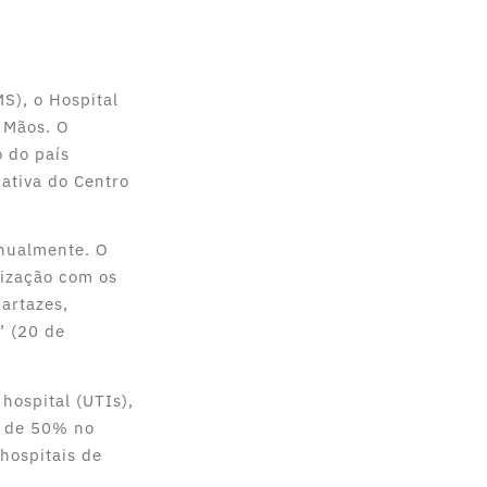
S), o Hospital
 Mãos. O
o do país
ativa do Centro
nualmente. O
tização com os
artazes,
” (20 de
hospital (UTIs),
a de 50% no
hospitais de