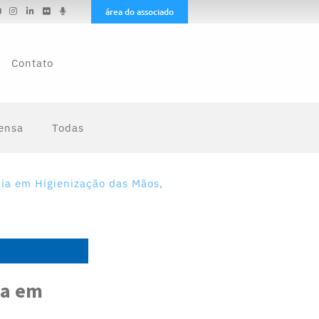
área do associado
Contato
ensa
Todas
ia em Higienização das Mãos,
ia em