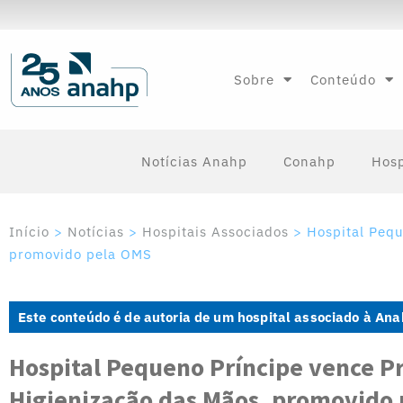
Sobre
Conteúdo
Notícias Anahp
Conahp
Hosp
Início
>
Notícias
>
Hospitais Associados
>
Hospital Peq
promovido pela OMS
Este conteúdo é de autoria de um hospital associado à An
Hospital Pequeno Príncipe vence P
Higienização das Mãos, promovido