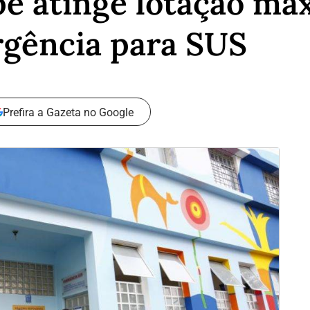
pe atinge lotação má
rgência para SUS
Prefira a Gazeta no Google