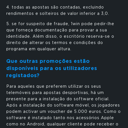
4. todas as apostas são contadas, excluindo
rendimentos e solteiros de valor inferior a 3,0.
5. se for suspeito de fraude, 1win pode pedir-lhe
que forneça documentação para provar a sua
identidade. Além disso, o escritório reserva-se o
direito de alterar os termos e condições do
programa em qualquer altura.
Que outras promoções estão
disponíveis para os utilizadores
registados?
Para aqueles que preferem utilizar os seus
telemóveis para apostas desportivas, há um
presente para a instalação do software oficial.
Após a instalação do software móvel, os jogadores
podem activar um voucher de 5.000 euros. Como o
software é instalado tanto nos acessórios Apple
como no Android, qualquer cliente pode receber o