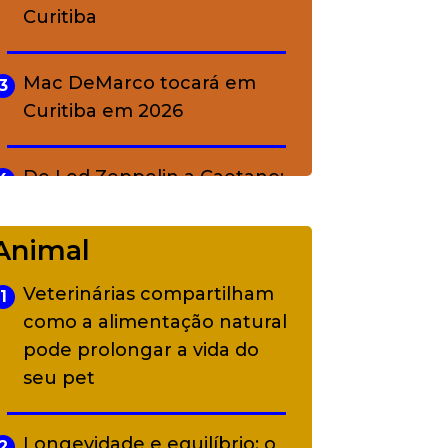
Curitiba
Mac DeMarco tocará em
3
Curitiba em 2026
De Led Zeppelin a Caetano:
4
Camerata tem repertório
diverso a partir de R$ 17
Animal
Veterinárias compartilham
1
Adriana Calcanhotto retoma
5
como a alimentação natural
alter ego infantil para show
pode prolongar a vida do
em Curitiba
seu pet
Longevidade e equilíbrio: o
2