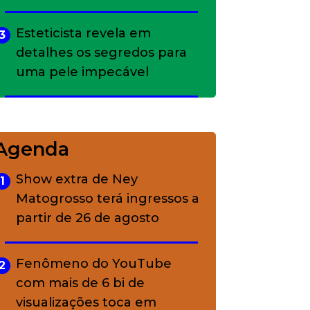
Esteticista revela em
3
detalhes os segredos para
uma pele impecável
Bolsas de palha e ráfia: o
4
charme rústico que
Agenda
conquistou o luxo
Show extra de Ney
1
Matogrosso terá ingressos a
A ciência por trás da
5
partir de 26 de agosto
skincare: a função de cada
ativo
Fenômeno do YouTube
2
com mais de 6 bi de
visualizações toca em