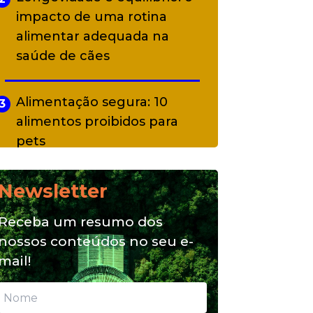
impacto de uma rotina
alimentar adequada na
saúde de cães
Alimentação segura: 10
3
alimentos proibidos para
pets
Newsletter
Alimentação natural e mix
4
feeding: conheça essas
Receba um resumo dos
opções para nutrição do seu
nossos conteúdos no seu e-
pet
mail!