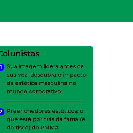
Colunistas
Sua imagem lidera antes da
1
sua voz: descubra o impacto
da estética masculina no
mundo corporativo
Preenchedores estéticos: o
2
que está por trás da fama (e
do risco) do PMMA