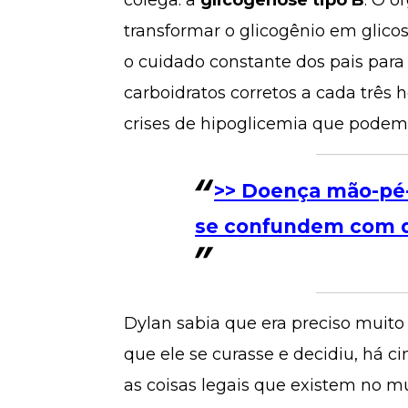
colega: a
glicogenose tipo B
. O 
transformar o glicogênio em glic
o cuidado constante dos pais para
carboidratos corretos a cada três ho
crises de hipoglicemia que podem 
>>
Doença mão-pé-
se confundem com d
Dylan sabia que era preciso muit
que ele se curasse e decidiu, há c
as coisas legais que existem no m