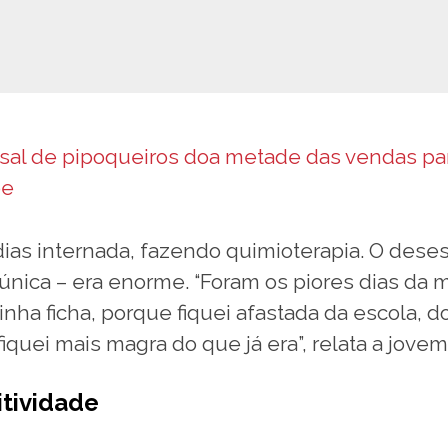
sal de pipoqueiros doa metade das vendas par
pe
dias internada, fazendo quimioterapia. O des
a única – era enorme. “Foram os piores dias da m
nha ficha, porque fiquei afastada da escola, d
iquei mais magra do que já era”, relata a jovem
itividade