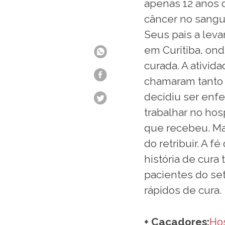
apenas 12 anos 
câncer no sangu
Seus pais a leva
em Curitiba, ond
curada. A ativid
chamaram tanto 
decidiu ser enf
trabalhar no hosp
que recebeu. Mas
do retribuir. A f
história de cura
pacientes do set
rápidos de cura.
+ Caçadores:
Ho