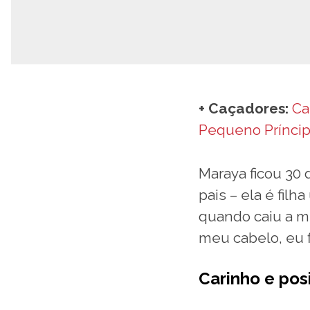
+ Caçadores:
Ca
Pequeno Prínci
Maraya ficou 30 
pais – ela é filh
quando caiu a mi
meu cabelo, eu f
Carinho e pos