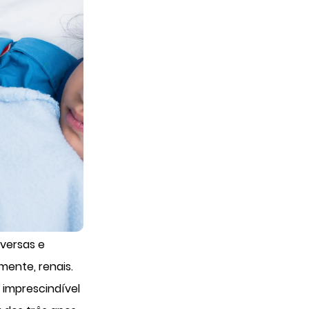
iversas e
mente, renais.
 imprescindível