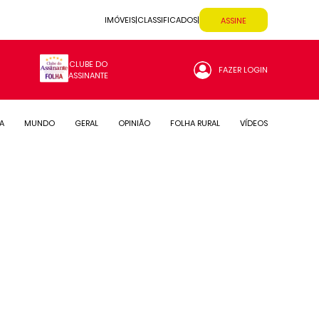
IMÓVEIS
|
CLASSIFICADOS
|
ASSINE
CLUBE DO
FAZER LOGIN
ASSINANTE
CA
MUNDO
GERAL
OPINIÃO
FOLHA RURAL
VÍDEOS