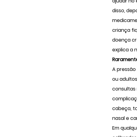
ajudar no 
disso, de
medicamen
criança fi
doença cr
explica a n
Raramente
A pressão
ou adultos
consultas
complicaçõ
cabeça, t
nasal e c
Em qualque