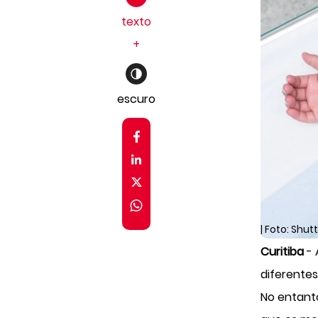
texto
+
escuro
| Foto: Shut
Curitiba
- 
diferentes
No entanto