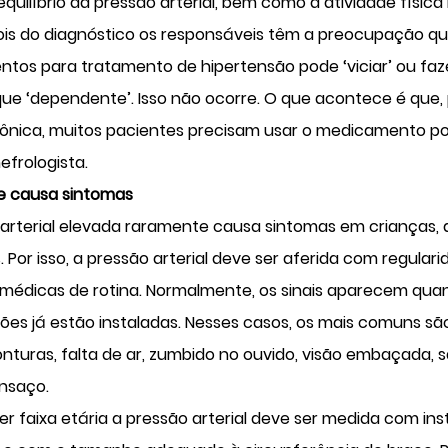
equilíbrio da pressão arterial, bem como a atividade física
pois do diagnóstico os responsáveis têm a preocupação qu
tos para tratamento de hipertensão pode ‘viciar’ ou fa
que ‘dependente’. Isso não ocorre. O que acontece é que,
ônica, muitos pacientes precisam usar o medicamento por
efrologista.
 causa sintomas
 arterial elevada raramente causa sintomas em crianças,
. Por isso, a pressão arterial deve ser aferida com regular
 médicas de rotina. Normalmente, os sinais aparecem qua
es já estão instaladas. Nesses casos, os mais comuns sã
onturas, falta de ar, zumbido no ouvido, visão embaçada,
ansaço.
r faixa etária a pressão arterial deve ser medida com i