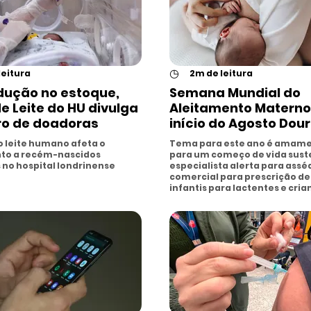
◷
leitura
2m de leitura
ução no estoque,
Semana Mundial do
e Leite do HU divulga
Aleitamento Matern
ro de doadoras
início do Agosto Dou
o leite humano afeta o
Tema para este ano é amam
to a recém-nascidos
para um começo de vida sust
 no hospital londrinense
especialista alerta para assé
comercial para prescrição de
infantis para lactentes e cria