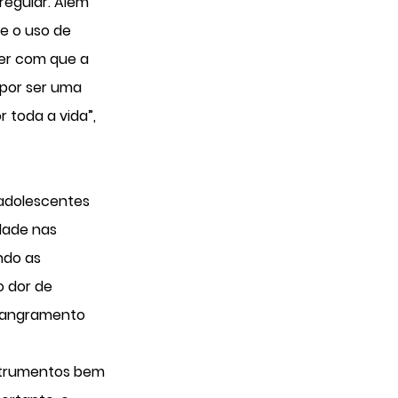
 regular. Além
e o uso de
zer com que a
 por ser uma
 toda a vida”,
 adolescentes
idade nas
ndo as
o dor de
 sangramento
nstrumentos bem