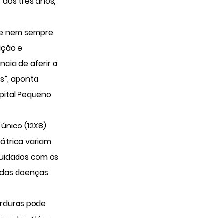
 dos três anos,
nte nem sempre
ação e
ncia de aferir a
s”, aponta
spital Pequeno
 único (12X8)
iátrica variam
cuidados com os
a das doenças
orduras pode