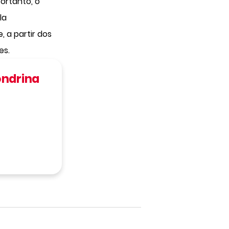
ortanto, o
la
 a partir dos
es.
ondrina