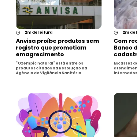
◷
◷
2m de leitura
2m de 
Anvisa proíbe produtos sem
Com red
registro que prometiam
Banco d
emagrecimento
cadast
"Ozempic natural" está entre os
Escassez d
produtos citados na Resolução da
atendimen
Agência de Vigilância Sanitária
internados