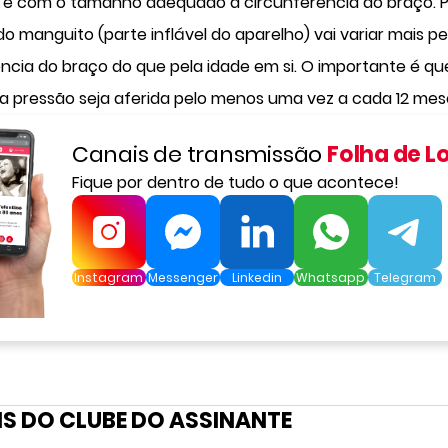
s e com o tamanho adequado à circunferência do braço. P
 manguito (parte inflável do aparelho) vai variar mais pe
ncia do braço do que pela idade em si. O importante é que,
 a pressão seja aferida pelo menos uma vez a cada 12 mes
Canais de transmissão
Folha de L
Fique por dentro de tudo o que acontece!
Instagram
Messenger
Linkedin
Whatsapp
Telegram
S DO CLUBE DO ASSINANTE