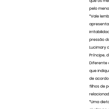
que os men
pelo meno
“Vale lemb
apresenta
irritabili
pressão do
Lucimary d
Príncipe, d
Diferente 
que indiqu
de acordo 
filhos de 
relacionad
“Uma dieta