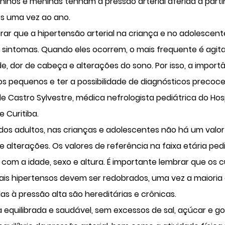
inos e meninas tenham a pressão arterial aferida a partir
s uma vez ao ano.
rar que a hipertensão arterial na criança e no adolesce
 sintomas. Quando eles ocorrem, o mais frequente é agit
dade, dor de cabeça e alterações do sono. Por isso, a importâ
s pequenos e ter a possibilidade de diagnósticos precoce
e Castro Sylvestre,
médica nefrologista pediátrica do Ho
e Curitiba.
dos adultos, nas crianças e adolescentes não há um valor
e alterações. Os valores de referência na faixa etária ped
com a idade, sexo e altura. É importante lembrar que os 
pais hipertensos devem ser redobrados, uma vez a maiori
as à pressão alta são hereditárias e crônicas.
 equilibrada e saudável, sem excessos de sal, açúcar e g