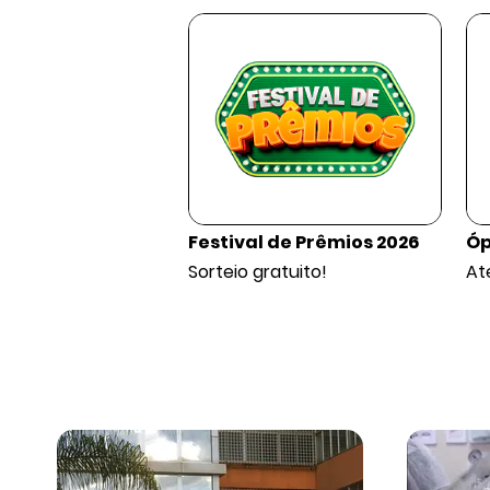
 Cães e Gatos
Festival de Prêmios 2026
Óp
nto para qualquer
Sorteio gratuito!
At
 serviço.