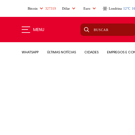
Bitcoin
327319
Dólar
Euro
Londrina
12°C
1
MENU
WHATSAPP
ÚLTIMAS NOTÍCIAS
CIDADES
EMPREGOS E CO