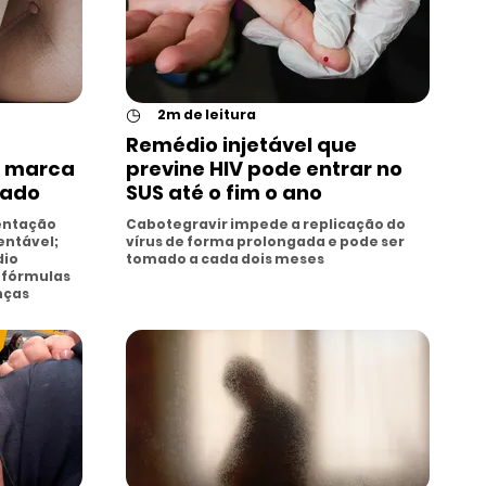
◷
2m de leitura
Remédio injetável que
o marca
previne HIV pode entrar no
rado
SUS até o fim o ano
entação
Cabotegravir impede a replicação do
entável;
vírus de forma prolongada e pode ser
dio
tomado a cada dois meses
 fórmulas
nças