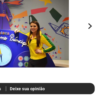
2
d
Deixe sua opinião