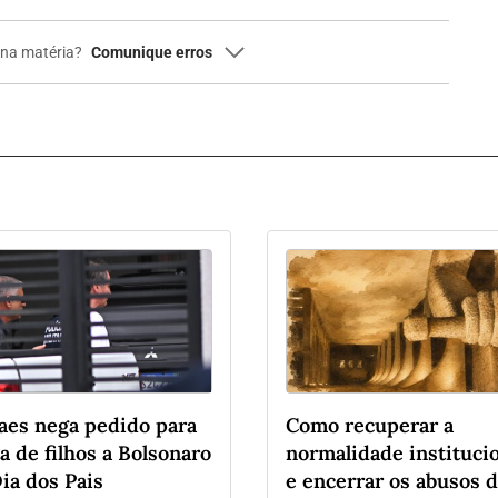
 na matéria?
Comunique erros
s para a comunicação de erros
Seu email
0
/
700
vacidade
da Gazeta do Povo.
atas.
aes nega pedido para
Como recuperar a
ta de filhos a Bolsonaro
normalidade instituci
ia dos Pais
e encerrar os abusos 