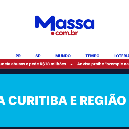
L
PR
SP
MUNDO
TEMPO
LOTERI
•
s e pede R$18 milhões
Anvisa proíbe "ozempic natural" e out
 CURITIBA E REGIÃO