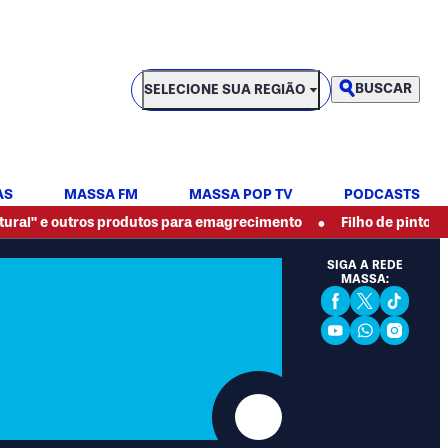
SELECIONE SUA REGIÃO
BUSCAR
SELECIONE SUA REGIÃO
AS
MASSA FM
MASSA POP TV
PODCASTS
•
ros produtos para emagrecimento
Filho de pintor espancado at
SIGA A REDE
MASSA:
Facebook Social
Twitter Socia
Tiktok So
Youtube Social M
Whatsapp So
Instagra