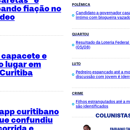
POLÊMICA
bando fiação no
Candidato a governador cas
ídeo
íntimo com blogueira vazad
QUARTOU
Resultado da Loteria Federa
(05/08)
 capacete e
o lugar em
LUTO
Curitiba
Pedreiro espancado até a mo
discussão com jovem é ident
CRIME
Filhos estrangulados até a 
são identificados
app curitibano
COLUNISTA
que confundiu
orrida e
FABIANO T