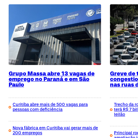
Grupo Massa abre 13 vagas de
Greve de 
emprego no Paraná e em São
congestio
Paulo
nas ruas 
Curitiba abre mais de 500 vagas para
Trecho da r
pessoas com deficiência
terá R$ 7 b
leilão
Nova fábrica em Curitiba vai gerar mais de
200 empregos
Principal r
ampliação i