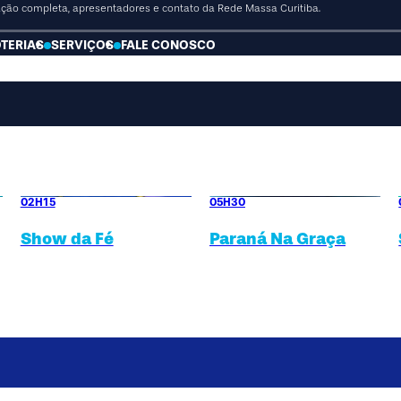
mação completa, apresentadores e contato da Rede Massa Curitiba.
OTERIAS
SERVIÇOS
FALE CONOSCO
02H15
05H30
Show da Fé
Paraná Na Graça