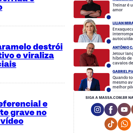
o
Treinar é 
amor
LILIAN MI
Enxaqueca
interrompe
autocuida
a diferenç
aramelo destrói
ANTÔNIO C
ivo e viraliza
Jetour la
híbrido d
iais
cavalos d
GABRIEL P
Quando to
mesmo avi
melhor pil
SIGA A MASSA.COM.BR NA
eferencial e
Instagram So
Facebo
Y
te grave no
vídeo
Tiktok 