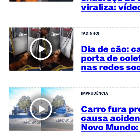
viraliza: víde
TADINHO!
Dia de cão: c
porta de colet
nas redes soc
IMPRUDÊNCIA
Carro fura pr
causa aciden
Novo Mundo: 