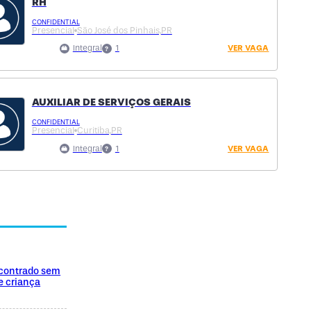
RH
CONFIDENTIAL
Presencial
São José dos Pinhais,
PR
Integral
1
VER VAGA
AUXILIAR DE SERVIÇOS GERAIS
CONFIDENTIAL
Presencial
Curitiba,
PR
Integral
1
VER VAGA
encontrado sem
e criança