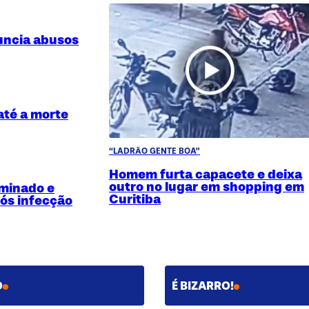
nuncia abusos
até a morte
“LADRÃO GENTE BOA”
Homem furta capacete e deixa
outro no lugar em shopping em
minado e
Curitiba
ós infecção
O
É BIZARRO!