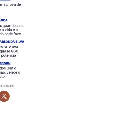
uma prova de
RANDA
: quando a dor
 a vida e o
do pode fazer
a
ARLOS DA SILVA
nça SUV 4x4
e quase 600
e potência
IANARO
dos têm o
ão, vence o
oto
S REDES:
cial Media
ok Social Media
outube Social Media
Twitter Social Media
Social Media
Whatsapp Social Media