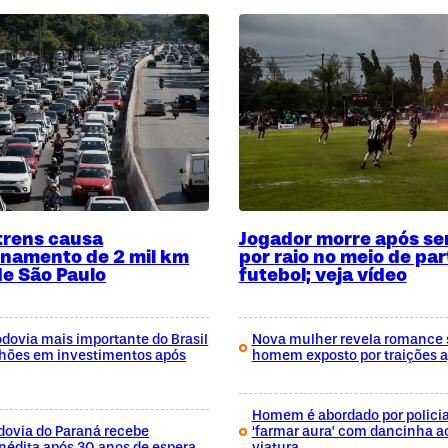
trens causa
Jogador morre após ser
namento de 2 mil km
por raio no meio de par
de São Paulo
futebol; veja vídeo
odovia mais importante do Brasil
Nova mulher revela romance 
ilhões em investimentos após
homem exposto por traições 
Homem é abordado por policia
odovia do Paraná recebe
‘farmar aura’ com dancinha ao
nédita após 30 anos de espera
viatura