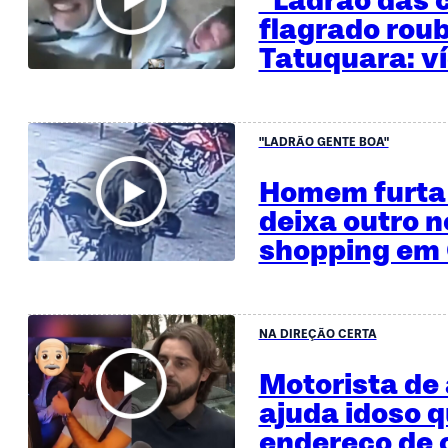
flagrado rou
Tatuquara: v
"LADRÃO GENTE BOA"
Homem furta
deixa outro n
shopping em 
NA DIREÇÃO CERTA
Motorista de 
ajuda idoso 
endereço de c