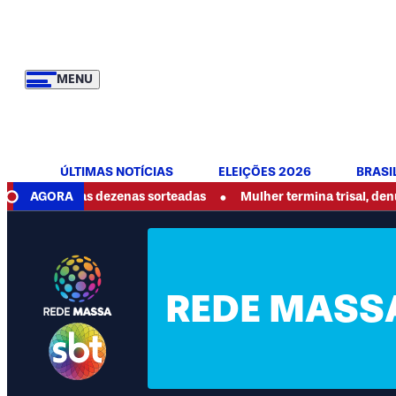
MENU
ÚLTIMAS NOTÍCIAS
ELEIÇÕES 2026
BRASI
•
a as dezenas sorteadas
AGORA
Mulher termina trisal, denuncia abuso
REDE MASSA