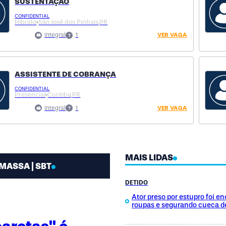
SUSTENTAÇÃO
CONFIDENTIAL
Hibrido
São José dos Pinhais,
PR
Integral
1
VER VAGA
ASSISTENTE DE COBRANÇA
CONFIDENTIAL
Presencial
Curitiba,
PR
Integral
1
VER VAGA
MAIS LIDAS
MASSA | SBT
DETIDO
Ator preso por estupro foi 
roupas e segurando cueca d
caretas" é