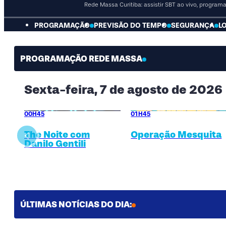
Rede Massa Curitiba: assistir SBT ao vivo, progra
PROGRAMAÇÃO
PREVISÃO DO TEMPO
SEGURANÇA
L
PROGRAMAÇÃO REDE MASSA
Sexta-feira, 7 de agosto de 2026
00H45
01H45
The Noite com
Operação Mesquita
Return to previous slide
Danilo Gentili
ÚLTIMAS NOTÍCIAS DO DIA: