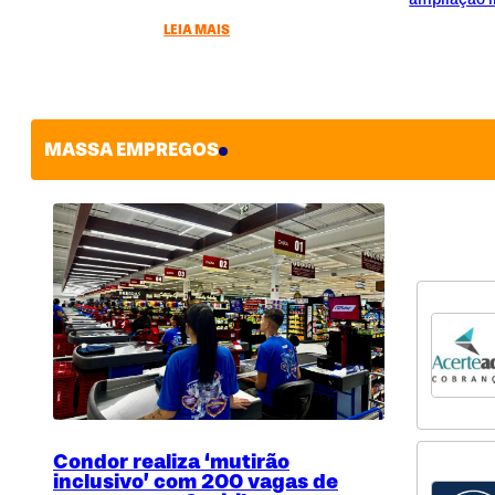
LEIA MAIS
MASSA EMPREGOS
Condor realiza ‘mutirão
inclusivo’ com 200 vagas de