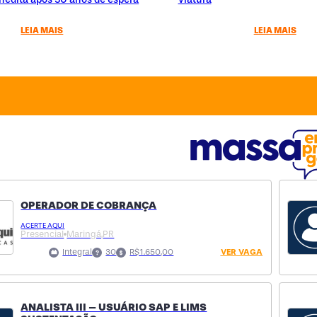
LEIA MAIS
LEIA MAIS
OPERADOR DE COBRANÇA
ACERTE AQUI
Presencial
Maringá,
PR
Integral
30
R$1.650,00
VER VAGA
ANALISTA III – USUÁRIO SAP E LIMS