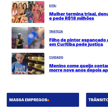
EITA!
Mulher termina trisal, de
e pede R$18 milhões
TRISTEZA
Filho de pintor espancado 
em Curitiba pede justiça
CUIDADO
Menino come queijo conta
morre nove anos depois ap
MASSA EMPREGOS
TRÂNSIT