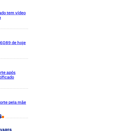
ado tem vídeo
o
l 6089 de hoje
rte após
ificado
morte pela mãe
S
AVARES