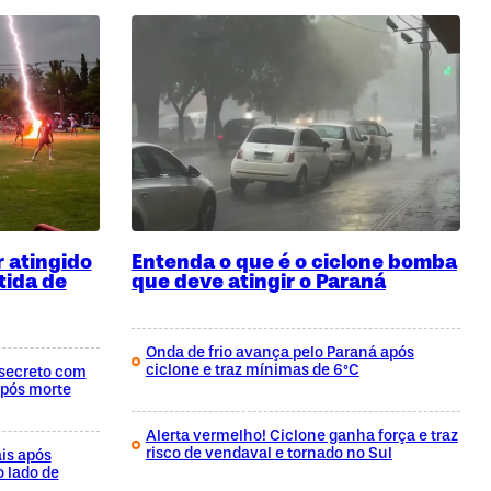
 atingido
Entenda o que é o ciclone bomba
tida de
que deve atingir o Paraná
Onda de frio avança pelo Paraná após
ciclone e traz mínimas de 6°C
secreto com
após morte
Alerta vermelho! Ciclone ganha força e traz
risco de vendaval e tornado no Sul
is após
 lado de