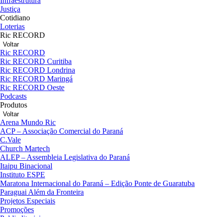
Infraestrutura
Justiça
Cotidiano
Loterias
Ric RECORD
Voltar
Ric RECORD
Ric RECORD Curitiba
Ric RECORD Londrina
Ric RECORD Maringá
Ric RECORD Oeste
Podcasts
Produtos
Voltar
Arena Mundo Ric
ACP – Associação Comercial do Paraná
C.Vale
Church Martech
ALEP – Assembleia Legislativa do Paraná
Itaipu Binacional
Instituto ESPE
Maratona Internacional do Paraná – Edição Ponte de Guaratuba
Paraguai Além da Fronteira
Projetos Especiais
Promoções