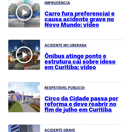
IMPRUDÊNCIA
Carro fura preferencial e
causa acidente grave no
Novo Mundo: vídeo
ACIDENTE NO UBERABA
Ônibus atinge ponto e
estrutura cai sobre idoso
em Curitiba: vídeo
RESPEITÁVEL PÚBLICO!
Circo da Cidade passa por
reforma e deve reabrir no
fim de julho em Curitiba
ACIDENTE GRAVE