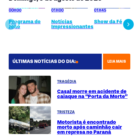
00H00
01H00
01H45
Programa do
Notícias
Show da Fé
João
Impressionantes
Return to previous slide
Return
ÚLTIMAS NOTÍCIAS DO DIA:
LEIA MAIS
TRAGÉDIA
Casal morre em acidente de
caiaque na “Porta da Morte”
TRISTEZA
Motorista é encontrado
morto após caminhão cair
em represa no Paraná