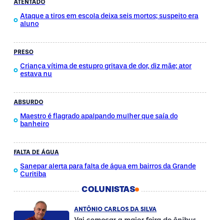
ATENTADO
Ataque a tiros em escola deixa seis mortos; suspeito era
aluno
PRESO
Criança vítima de estupro gritava de dor, diz mãe; ator
estava nu
ABSURDO
Maestro é flagrado apalpando mulher que saía do
banheiro
FALTA DE ÁGUA
Sanepar alerta para falta de água em bairros da Grande
Curitiba
COLUNISTAS
ANTÔNIO CARLOS DA SILVA
Vai começar a maior feira de ônibus