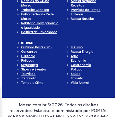
Notícias do Grupo
Massa Negócios
Massa
Receitas
Trabalhe Conosco
Previsão do Tempo
Falha de Sinal - Rede
Loterias
Massa
Massa Notícias
Relatório Transparência
e Igualdade
Política de Privacidade
EDITORIAS
Outubro Rosa 2025
Turismo
Concursos
Massa Energia
É Bizarro
Agro
Fofocas
Economia
Segurança
Gastronomia
Shows e Eventos
Política
Televisão
Saúde
Tá Barato
Trânsito
Tempo e Clima
Vida Animal
Massa.com.br © 2026. Todos os direitos
edia
 Media
ial Media
ocial Media
reservados. Este site é administrado por PORTAL
dia
cial Media
PARANA NEWS LTDA - CNPJ: 23.473.535/0001-85