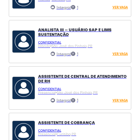
Integral
1
VER VAGA
ANALISTA III – USUÁRIO SAP E LIMS
SUSTENTAÇÃO
CONFIDENTIAL
Hibrido
São José dos Pinhais,
PR
Integral
1
VER VAGA
ASSISTENTE DE CENTRAL DE ATENDIMENTO
DE RH
CONFIDENTIAL
Presencial
São José dos Pinhais,
PR
Integral
1
VER VAGA
ASSISTENTE DE COBRANÇA
CONFIDENTIAL
Presencial
Curitiba,
PR