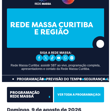
REDE MASSA CURITIBA
E REGIÃO
SIGA A REDE MASSA:
Facebook Social Media
Twitter Social Media
Tiktok Social Media
Youtube Social Media
Whatsapp Social Media
Instagram Social Med
Rede Massa Curitiba: assistir SBT ao vivo, programação completa,
apresentadores e contato da Rede Massa Curitiba.
PROGRAMAÇÃO
PREVISÃO DO TEMPO
SEGURANÇA
L
PROGRAMAÇÃO
VER TODA A PROGRAMAÇÃO!
REDE MASSA
Domingo, 9 de agosto de 2026