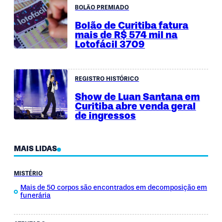
BOLÃO PREMIADO
Bolão de Curitiba fatura
mais de R$ 574 mil na
Lotofácil 3709
REGISTRO HISTÓRICO
Show de Luan Santana em
Curitiba abre venda geral
de ingressos
MAIS LIDAS
MISTÉRIO
Mais de 50 corpos são encontrados em decomposição em
funerária