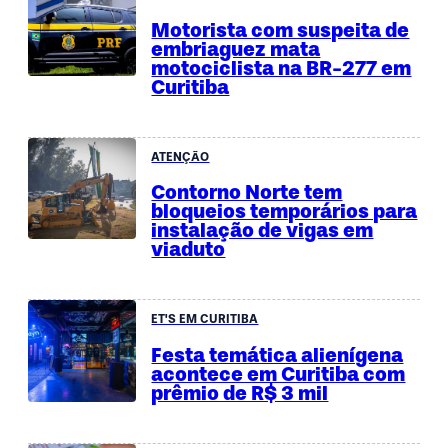
Motorista com suspeita de
embriaguez mata
motociclista na BR-277 em
Curitiba
ATENÇÃO
Contorno Norte tem
bloqueios temporários para
instalação de vigas em
viaduto
ET'S EM CURITIBA
Festa temática alienígena
acontece em Curitiba com
prêmio de R$ 3 mil