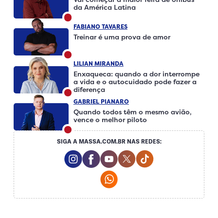
da América Latina
FABIANO TAVARES
Treinar é uma prova de amor
LILIAN MIRANDA
Enxaqueca: quando a dor interrompe
a vida e o autocuidado pode fazer a
diferença
GABRIEL PIANARO
Quando todos têm o mesmo avião,
vence o melhor piloto
SIGA A MASSA.COM.BR NAS REDES:
Instagram Social Media
Facebook Social Media
Youtube Social Media
Twitter Social Media
Tiktok Social Me
Whatsapp Social Media