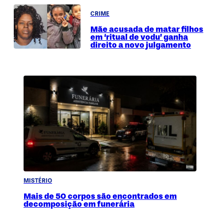
CRIME
Mãe acusada de matar filhos
em ‘ritual de vodu’ ganha
direito a novo julgamento
MISTÉRIO
Mais de 50 corpos são encontrados em
decomposição em funerária