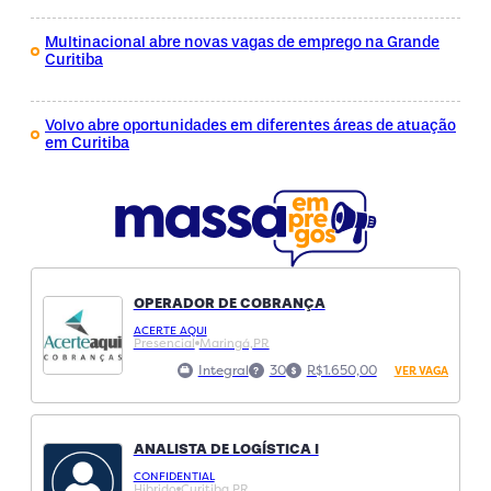
Multinacional abre novas vagas de emprego na Grande
Curitiba
Volvo abre oportunidades em diferentes áreas de atuação
em Curitiba
OPERADOR DE COBRANÇA
ACERTE AQUI
Presencial
Maringá,
PR
Integral
30
R$1.650,00
VER VAGA
ANALISTA DE LOGÍSTICA I
CONFIDENTIAL
Hibrido
Curitiba,
PR