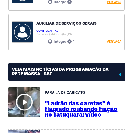
Integral
1
VER VAGA
AUXILIAR DE SERVIÇOS GERAIS
CONFIDENTIAL
Presencial
Curitiba,
PR
Integral
1
VER VAGA
VEJA MAIS NOTÍCIAS DA PROGRAMAÇÃO DA
REDE MASSA | SBT
PARA LÁ DE CARICATO
"Ladrão das caretas" é
flagrado roubando fiação
no Tatuquara: vídeo