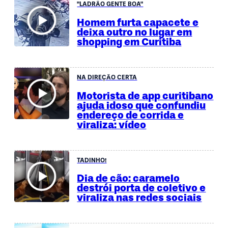
"LADRÃO GENTE BOA"
Homem furta capacete e
deixa outro no lugar em
shopping em Curitiba
NA DIREÇÃO CERTA
Motorista de app curitibano
ajuda idoso que confundiu
endereço de corrida e
viraliza: vídeo
TADINHO!
Dia de cão: caramelo
destrói porta de coletivo e
viraliza nas redes sociais