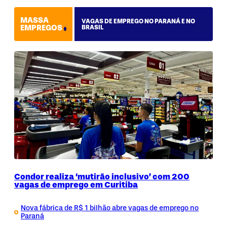
MASSA
VAGAS DE EMPREGO NO PARANÁ E NO
EMPREGOS
BRASIL
Condor realiza ‘mutirão inclusivo’ com 200
vagas de emprego em Curitiba
Nova fábrica de R$ 1 bilhão abre vagas de emprego no
Paraná