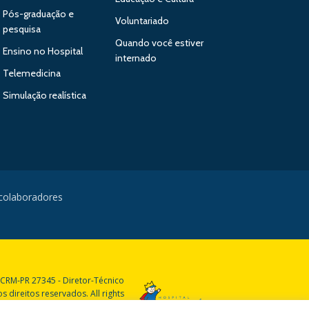
Pós-graduação e
Voluntariado
pesquisa
Quando você estiver
Ensino no Hospital
internado
Telemedicina
Simulação realística
 colaboradores
 CRM-PR 27345 - Diretor-Técnico
 direitos reservados. All rights
reserved.