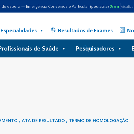
2min
de espera — Emergência Convênios e Particular (pediatria):
Atualiz
Especialidades
Resultados de Exames
No
Profissionais de Saúde
Pesquisadores
Busca
GAMENTO
ATA DE RESULTADO
TERMO DE HOMOLOGAÇÃO