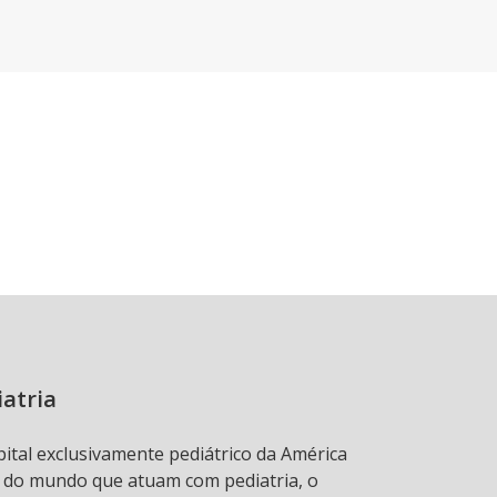
iatria
pital exclusivamente pediátrico da América
s do mundo que atuam com pediatria, o