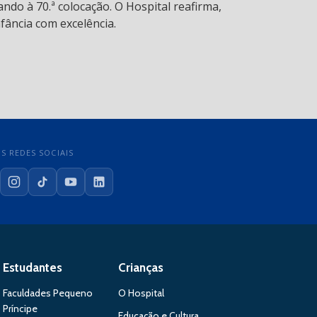
ndo à 70.ª colocação. O Hospital reafirma,
fância com excelência.
S REDES SOCIAIS
cebook
Instagram
TikTok
YouTube
LinkedIn
Estudantes
Crianças
Faculdades Pequeno
O Hospital
Príncipe
Educação e Cultura