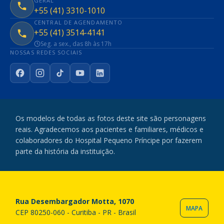
GERAL
+55 (41) 3310-1010
CENTRAL DE AGENDAMENTO
+55 (41) 3514-4141
Seg. a sex., das 8h às 17h
NOSSAS REDES SOCIAIS
Facebook
Instagram
TikTok
YouTube
LinkedIn
Os modelos de todas as fotos deste site são personagens
reais. Agradecemos aos pacientes e familiares, médicos e
colaboradores do Hospital Pequeno Príncipe por fazerem
parte da história da instituição.
Rua Desembargador Motta, 1070
MAPA
CEP 80250-060 - Curitiba - PR - Brasil