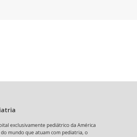
iatria
pital exclusivamente pediátrico da América
s do mundo que atuam com pediatria, o