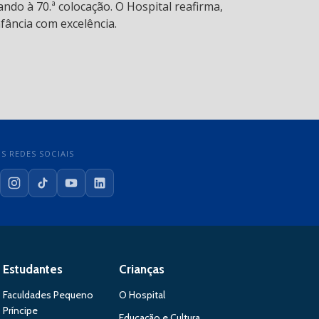
ndo à 70.ª colocação. O Hospital reafirma,
fância com excelência.
S REDES SOCIAIS
cebook
Instagram
TikTok
YouTube
LinkedIn
Estudantes
Crianças
Faculdades Pequeno
O Hospital
Príncipe
Educação e Cultura