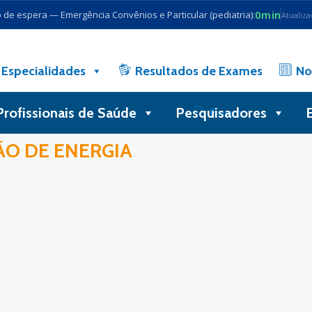
0min
de espera — Emergência Convênios e Particular (pediatria):
Atualiz
Especialidades
Resultados de Exames
No
Profissionais de Saúde
Pesquisadores
Busca
ÃO DE ENERGIA