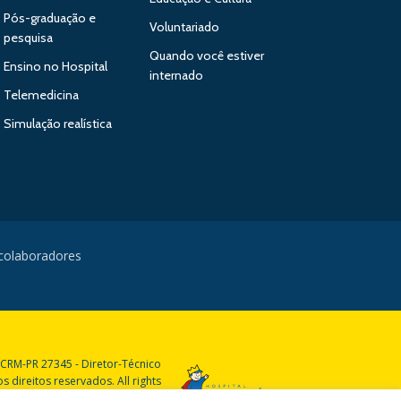
Pós-graduação e
Voluntariado
pesquisa
Quando você estiver
Ensino no Hospital
internado
Telemedicina
Simulação realística
 colaboradores
 CRM-PR 27345 - Diretor-Técnico
 direitos reservados. All rights
reserved.