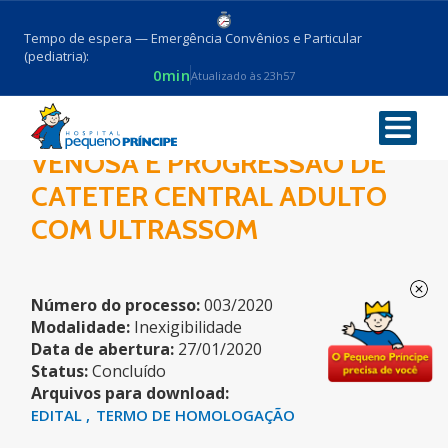
Tempo de espera — Emergência Convênios e Particular
(pediatria):
0min
Atualizado às 23h57
SIMULADOR PARA PUNÇÃO
VENOSA E PROGRESSÃO DE
CATETER CENTRAL ADULTO
COM ULTRASSOM
Número do processo:
003/2020
Modalidade:
Inexigibilidade
Data de abertura:
27/01/2020
Status:
Concluído
Arquivos para download:
EDITAL
TERMO DE HOMOLOGAÇÃO