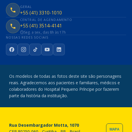
GERAL
+55 (41) 3310-1010
CENTRAL DE AGENDAMENTO
+55 (41) 3514-4141
Seg. a sex., das 8h às 17h
NOSSAS REDES SOCIAIS
Facebook
Instagram
TikTok
YouTube
LinkedIn
Os modelos de todas as fotos deste site são personagens
reais. Agradecemos aos pacientes e familiares, médicos e
colaboradores do Hospital Pequeno Príncipe por fazerem
parte da história da instituição.
Rua Desembargador Motta, 1070
MAPA
CEP 80250-060 - Curitiba - PR - Brasil