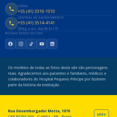
GERAL
+55 (41) 3310-1010
CENTRAL DE AGENDAMENTO
+55 (41) 3514-4141
Seg. a sex., das 8h às 17h
NOSSAS REDES SOCIAIS
Facebook
Instagram
TikTok
YouTube
LinkedIn
Os modelos de todas as fotos deste site são personagens
reais. Agradecemos aos pacientes e familiares, médicos e
colaboradores do Hospital Pequeno Príncipe por fazerem
parte da história da instituição.
Rua Desembargador Motta, 1070
MAPA
CEP 80250-060 - Curitiba - PR - Brasil