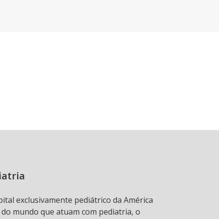
iatria
pital exclusivamente pediátrico da América
s do mundo que atuam com pediatria, o