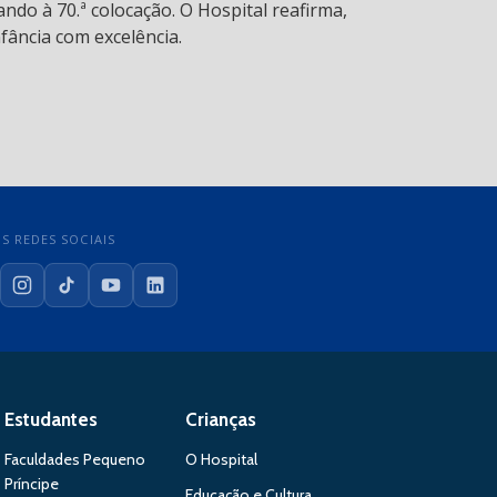
ndo à 70.ª colocação. O Hospital reafirma,
fância com excelência.
S REDES SOCIAIS
cebook
Instagram
TikTok
YouTube
LinkedIn
Estudantes
Crianças
Faculdades Pequeno
O Hospital
Príncipe
Educação e Cultura