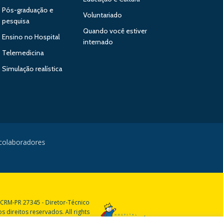
Pós-graduação e
Voluntariado
pesquisa
Quando você estiver
Ensino no Hospital
internado
Telemedicina
Simulação realística
 colaboradores
 CRM-PR 27345 - Diretor-Técnico
 direitos reservados. All rights
reserved.