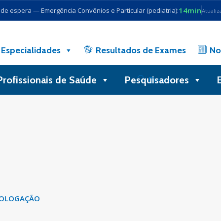
14min
e espera — Emergência Convênios e Particular (pediatria):
Atualiz
Especialidades
Resultados de Exames
No
Profissionais de Saúde
Pesquisadores
Busca
OLOGAÇÃO