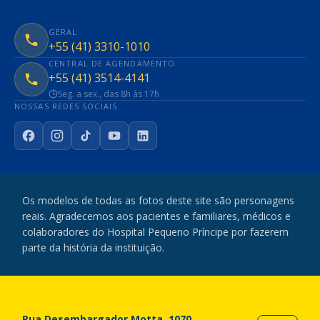
GERAL
+55 (41) 3310-1010
CENTRAL DE AGENDAMENTO
+55 (41) 3514-4141
Seg. a sex., das 8h às 17h
NOSSAS REDES SOCIAIS
Facebook
Instagram
TikTok
YouTube
LinkedIn
Os modelos de todas as fotos deste site são personagens
reais. Agradecemos aos pacientes e familiares, médicos e
colaboradores do Hospital Pequeno Príncipe por fazerem
parte da história da instituição.
Rua Desembargador Motta, 1070