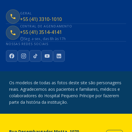
GERAL
+55 (41) 3310-1010
CENTRAL DE AGENDAMENTO
+55 (41) 3514-4141
Seg. a sex., das 8h às 17h
NOSSAS REDES SOCIAIS
Facebook
Instagram
TikTok
YouTube
LinkedIn
Os modelos de todas as fotos deste site são personagens
reais. Agradecemos aos pacientes e familiares, médicos e
colaboradores do Hospital Pequeno Príncipe por fazerem
parte da história da instituição.
Rua Desembargador Motta, 1070