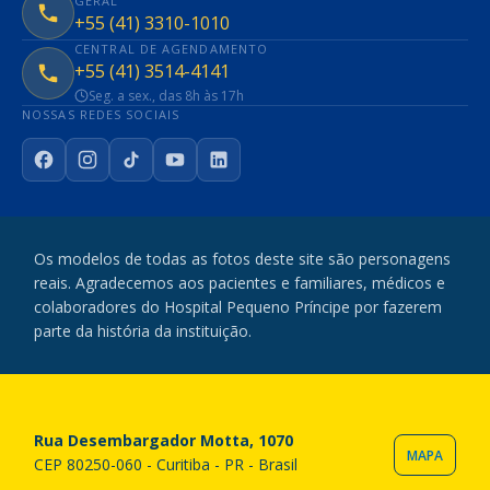
GERAL
+55 (41) 3310-1010
CENTRAL DE AGENDAMENTO
+55 (41) 3514-4141
Seg. a sex., das 8h às 17h
NOSSAS REDES SOCIAIS
Facebook
Instagram
TikTok
YouTube
LinkedIn
Os modelos de todas as fotos deste site são personagens
reais. Agradecemos aos pacientes e familiares, médicos e
colaboradores do Hospital Pequeno Príncipe por fazerem
parte da história da instituição.
Rua Desembargador Motta, 1070
MAPA
CEP 80250-060 - Curitiba - PR - Brasil