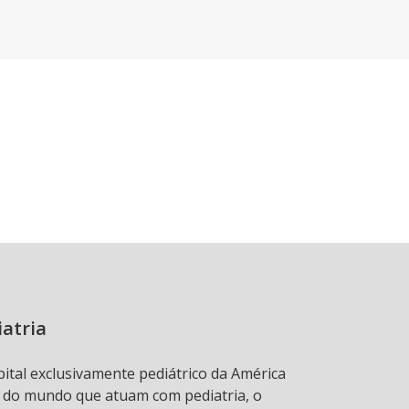
iatria
pital exclusivamente pediátrico da América
s do mundo que atuam com pediatria, o