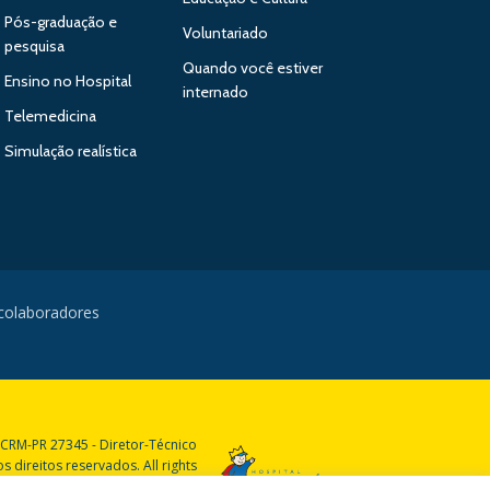
Pós-graduação e
Voluntariado
pesquisa
Quando você estiver
Ensino no Hospital
internado
Telemedicina
Simulação realística
 colaboradores
 CRM-PR 27345 - Diretor-Técnico
 direitos reservados. All rights
reserved.