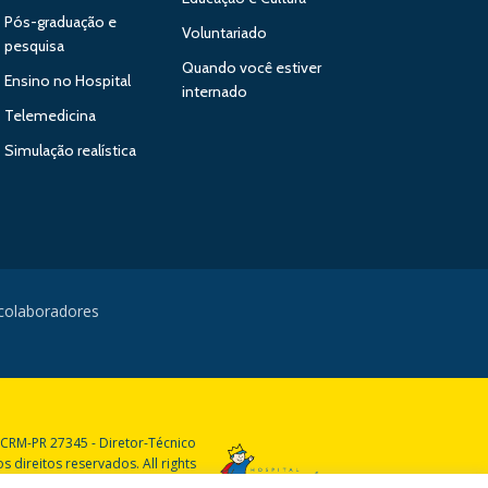
Pós-graduação e
Voluntariado
pesquisa
Quando você estiver
Ensino no Hospital
internado
Telemedicina
Simulação realística
 colaboradores
 CRM-PR 27345 - Diretor-Técnico
 direitos reservados. All rights
reserved.