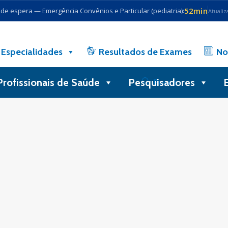
52min
e espera — Emergência Convênios e Particular (pediatria):
Atualiz
Especialidades
Resultados de Exames
No
Profissionais de Saúde
Pesquisadores
Busca