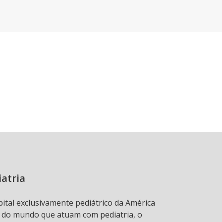
iatria
pital exclusivamente pediátrico da América
s do mundo que atuam com pediatria, o