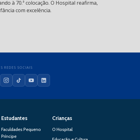
ndo à 70.ª colocação. O Hospital reafirma,
fância com excelência.
S REDES SOCIAIS
cebook
Instagram
TikTok
YouTube
LinkedIn
Estudantes
Crianças
Faculdades Pequeno
O Hospital
Príncipe
Educação e Cultura